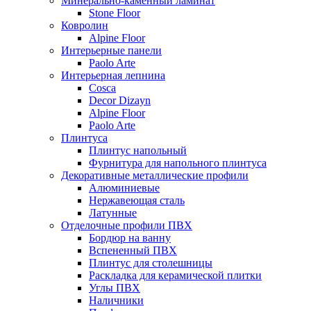
Минерально-каменный ламинат
Stone Floor
Ковролин
Alpine Floor
Интерьерные панели
Paolo Arte
Интерьерная лепнина
Cosca
Decor Dizayn
Alpine Floor
Paolo Arte
Плинтуса
Плинтус напольный
Фурнитура для напольного плинтуса
Декоративные металлические профили
Алюминиевые
Нержавеющая сталь
Латунные
Отделочные профили ПВХ
Бордюр на ванну
Вспененный ПВХ
Плинтус для столешницы
Раскладка для керамической плитки
Углы ПВХ
Наличники