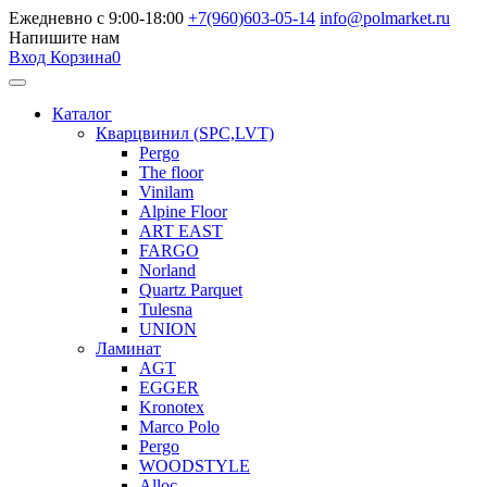
Ежедневно с 9:00-18:00
+7(960)603-05-14
info@polmarket.ru
Напишите нам
Вход
Корзина
0
Каталог
Кварцвинил (SPC,LVT)
Pergo
The floor
Vinilam
Alpine Floor
ART EAST
FARGO
Norland
Quartz Parquet
Tulesna
UNION
Ламинат
AGT
EGGER
Kronotex
Marco Polo
Pergo
WOODSTYLE
Alloc