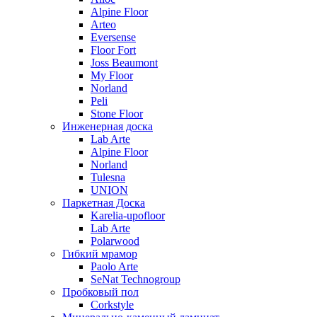
Alpine Floor
Arteo
Eversense
Floor Fort
Joss Beaumont
My Floor
Norland
Peli
Stone Floor
Инженерная доска
Lab Arte
Alpine Floor
Norland
Tulesna
UNION
Паркетная Доска
Karelia-upofloor
Lab Arte
Polarwood
Гибкий мрамор
Paolo Arte
SeNat Technogroup
Пробковый пол
Corkstyle