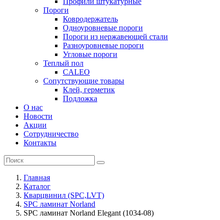
Профили штукатурные
Пороги
Ковродержатель
Одноуровневые пороги
Пороги из нержавеющей стали
Разноуровневые пороги
Угловые пороги
Теплый пол
CALEO
Сопутствующие товары
Клей, герметик
Подложка
О нас
Новости
Акции
Сотрудничество
Контакты
Главная
Каталог
Кварцвинил (SPC,LVT)
SPC ламинат Norland
SPC ламинат Norland Elegant (1034-08)