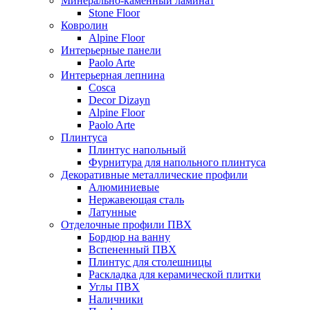
Минерально-каменный ламинат
Stone Floor
Ковролин
Alpine Floor
Интерьерные панели
Paolo Arte
Интерьерная лепнина
Cosca
Decor Dizayn
Alpine Floor
Paolo Arte
Плинтуса
Плинтус напольный
Фурнитура для напольного плинтуса
Декоративные металлические профили
Алюминиевые
Нержавеющая сталь
Латунные
Отделочные профили ПВХ
Бордюр на ванну
Вспененный ПВХ
Плинтус для столешницы
Раскладка для керамической плитки
Углы ПВХ
Наличники