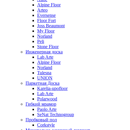
Alpine Floor
Arteo
Eversense
Floor Fort
Joss Beaumont
My Floor
Norland
Peli
Stone Floor
Инженерная доска
Lab Arte
Alpine Floor
Norland
Tulesna
UNION
Паркетная Доска
Karelia-upofloor
Lab Arte
Polarwood
Гибкий мрамор
Paolo Arte
SeNat Technogroup
Пробковый пол
Corkstyle