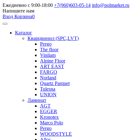
Ежедневно с 9:00-18:00
+7(960)603-05-14
info@polmarket.ru
Напишите нам
Вход
Корзина
0
Каталог
Кварцвинил (SPC,LVT)
Pergo
The floor
Vinilam
Alpine Floor
ART EAST
FARGO
Norland
Quartz Parquet
Tulesna
UNION
Ламинат
AGT
EGGER
Kronotex
Marco Polo
Pergo
WOODSTYLE
Alloc