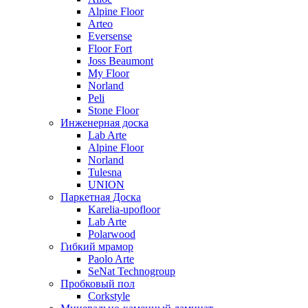
Alpine Floor
Arteo
Eversense
Floor Fort
Joss Beaumont
My Floor
Norland
Peli
Stone Floor
Инженерная доска
Lab Arte
Alpine Floor
Norland
Tulesna
UNION
Паркетная Доска
Karelia-upofloor
Lab Arte
Polarwood
Гибкий мрамор
Paolo Arte
SeNat Technogroup
Пробковый пол
Corkstyle