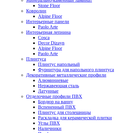
Минерально-каменный ламинат
Stone Floor
Ковролин
Alpine Floor
Интерьерные панели
Paolo Arte
Интерьерная лепнина
Cosca
Decor Dizayn
Alpine Floor
Paolo Arte
Плинтуса
Плинтус напольный
Фурнитура для напольного плинтуса
Декоративные металлические профили
Алюминиевые
Нержавеющая сталь
Латунные
Отделочные профили ПВХ
Бордюр на ванну
Вспененный ПВХ
Плинтус для столешницы
Раскладка для керамической плитки
Углы ПВХ
Наличники