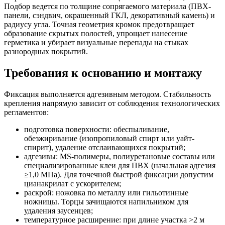
Подбор ведется по толщине сопрягаемого материала (ПВХ-
панели, сэндвич, окрашенный ГКЛ, декоративный камень) и
радиусу угла. Точная геометрия кромок предотвращает
образование скрытых полостей, упрощает нанесение
герметика и убирает визуальные перепады на стыках
разнородных покрытий.
Требования к основанию и монтажу
Фиксация выполняется адгезивным методом. Стабильность
крепления напрямую зависит от соблюдения технологических
регламентов:
подготовка поверхности: обеспыливание,
обезжиривание (изопропиловый спирт или уайт-
спирит), удаление отслаивающихся покрытий;
адгезивы: MS-полимеры, полиуретановые составы или
специализированные клеи для ПВХ (начальная адгезия
≥1,0 МПа). Для точечной быстрой фиксации допустим
цианакрилат с ускорителем;
раскрой: ножовка по металлу или гильотинные
ножницы. Торцы зачищаются напильником для
удаления заусенцев;
температурное расширение: при длине участка >2 м