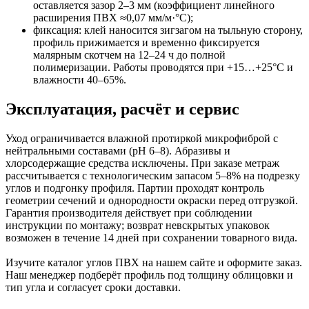
оставляется зазор 2–3 мм (коэффициент линейного
расширения ПВХ ≈0,07 мм/м·°C);
фиксация: клей наносится зигзагом на тыльную сторону,
профиль прижимается и временно фиксируется
малярным скотчем на 12–24 ч до полной
полимеризации. Работы проводятся при +15…+25°C и
влажности 40–65%.
Эксплуатация, расчёт и сервис
Уход ограничивается влажной протиркой микрофиброй с
нейтральными составами (pH 6–8). Абразивы и
хлорсодержащие средства исключены. При заказе метраж
рассчитывается с технологическим запасом 5–8% на подрезку
углов и подгонку профиля. Партии проходят контроль
геометрии сечений и однородности окраски перед отгрузкой.
Гарантия производителя действует при соблюдении
инструкции по монтажу; возврат невскрытых упаковок
возможен в течение 14 дней при сохранении товарного вида.
Изучите каталог углов ПВХ на нашем сайте и оформите заказ.
Наш менеджер подберёт профиль под толщину облицовки и
тип угла и согласует сроки доставки.