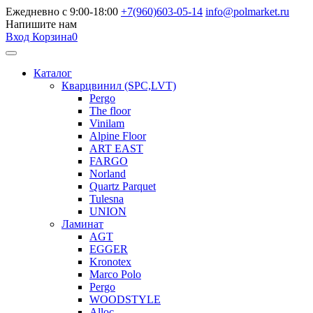
Ежедневно с 9:00-18:00
+7(960)603-05-14
info@polmarket.ru
Напишите нам
Вход
Корзина
0
Каталог
Кварцвинил (SPC,LVT)
Pergo
The floor
Vinilam
Alpine Floor
ART EAST
FARGO
Norland
Quartz Parquet
Tulesna
UNION
Ламинат
AGT
EGGER
Kronotex
Marco Polo
Pergo
WOODSTYLE
Alloc