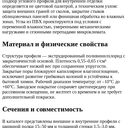
Подбор углового профиля для внутренней отделки
определяется не цветовой палитрой, а техническим узлом:
защита внешних граней от сколов, закрытие стыков
облицовочных панелей или финишная обработка во влажных
зонах. Углы из ПВХ проектируются под условия с
переменной влажностью, умеренными механическими
нагрузками и сезонными перепадами микроклимата.
Материал и физические свойства
Структура профиля — экструдированный поливинилхлорид с
закрытоячеистой основой. Плотность 0,55–0,65 г/см³
обеспечивает низкий вес при сохранении упругости.
Закрытые поры блокируют капиллярное влагопоглощение,
исключают развитие грибковых колоний и устойчивы к
бытовой химии. Рабочий диапазон температур: от –10°C до
+60°C. Заводское покрытие сохраняет цветопередачу при
рассеянном освещении, не желтеет со временем и не требует
дополнительной покраски.
Сечения и совместимость
В каталоге представлены внешние и внутренние профили с
шириной полки 15–50 мм и толщиной стенки 1,5–3,0 мм.