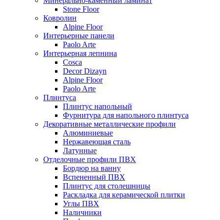
Минерально-каменный ламинат
Stone Floor
Ковролин
Alpine Floor
Интерьерные панели
Paolo Arte
Интерьерная лепнина
Cosca
Decor Dizayn
Alpine Floor
Paolo Arte
Плинтуса
Плинтус напольный
Фурнитура для напольного плинтуса
Декоративные металлические профили
Алюминиевые
Нержавеющая сталь
Латунные
Отделочные профили ПВХ
Бордюр на ванну
Вспененный ПВХ
Плинтус для столешницы
Раскладка для керамической плитки
Углы ПВХ
Наличники