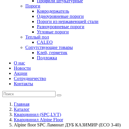
Профили штукатурные
Пороги
Ковродержатель
Одноуровневые пороги
Пороги из нержавеющей стали
Разноуровневые пороги
Угловые пороги
Теплый пол
CALEO
Сопутствующие товары
Клей, герметик
Подложка
О нас
Новости
Акции
Сотрудничество
Контакты
Главная
Каталог
Кварцвинил (SPC,LVT)
Кварцвинил Alpine Floor
Alpine floor SPC Ламинат ДУБ КАЗИМИР (ЕСО 3-40)