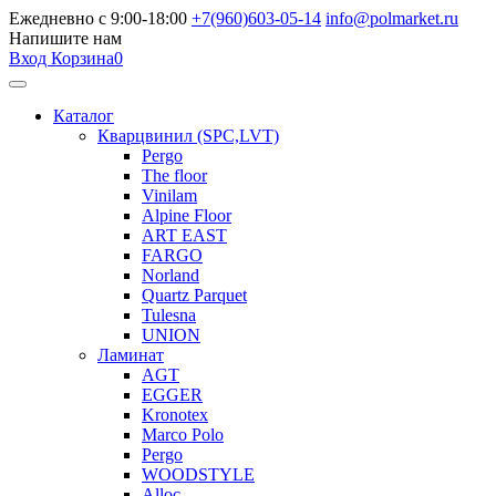
Ежедневно с 9:00-18:00
+7(960)603-05-14
info@polmarket.ru
Напишите нам
Вход
Корзина
0
Каталог
Кварцвинил (SPC,LVT)
Pergo
The floor
Vinilam
Alpine Floor
ART EAST
FARGO
Norland
Quartz Parquet
Tulesna
UNION
Ламинат
AGT
EGGER
Kronotex
Marco Polo
Pergo
WOODSTYLE
Alloc