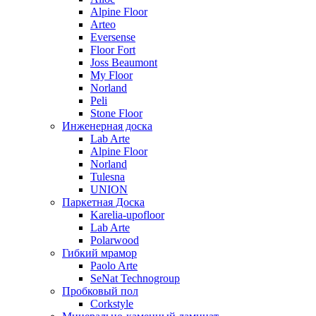
Alpine Floor
Arteo
Eversense
Floor Fort
Joss Beaumont
My Floor
Norland
Peli
Stone Floor
Инженерная доска
Lab Arte
Alpine Floor
Norland
Tulesna
UNION
Паркетная Доска
Karelia-upofloor
Lab Arte
Polarwood
Гибкий мрамор
Paolo Arte
SeNat Technogroup
Пробковый пол
Corkstyle