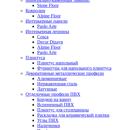
Минерально-каменный ламинат
Stone Floor
Ковролин
Alpine Floor
Интерьерные панели
Paolo Arte
Интерьерная лепнина
Cosca
Decor Dizayn
Alpine Floor
Paolo Arte
Плинтуса
Плинтус напольный
Фурнитура для напольного плинтуса
Декоративные металлические профили
Алюминиевые
Нержавеющая сталь
Латунные
Отделочные профили ПВХ
Бордюр на ванну
Вспененный ПВХ
Плинтус для столешницы
Раскладка для керамической плитки
Углы ПВХ
Наличники