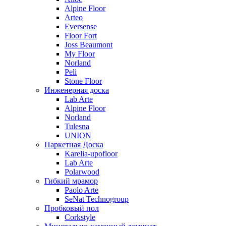
Alpine Floor
Arteo
Eversense
Floor Fort
Joss Beaumont
My Floor
Norland
Peli
Stone Floor
Инженерная доска
Lab Arte
Alpine Floor
Norland
Tulesna
UNION
Паркетная Доска
Karelia-upofloor
Lab Arte
Polarwood
Гибкий мрамор
Paolo Arte
SeNat Technogroup
Пробковый пол
Corkstyle