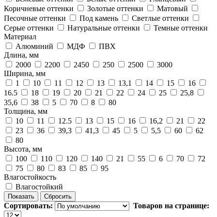
Коричневые оттенки
Золотые оттенки
Матовый
Песочные оттенки
Под камень
Светлые оттенки
Серые оттенки
Натуральные оттенки
Темные оттенки
Материал
Алюминий
МДФ
ПВХ
Длина, мм
2000
2200
2450
250
2500
3000
Ширина, мм
1
10
11
12
13
13,1
14
15
16
16.5
18
19
20
21
22
24
25
25,8
35,6
38
5
70
8
80
Толщина, мм
10
11
12.5
13
15
16
16,2
21
22
23
36
39,3
41,3
45
5
5,5
60
62
80
Высота, мм
100
110
120
140
21
55
6
70
72
75
80
83
85
95
Влагостойкость
Влагостойкий
Сортировать:
Товаров на странице: