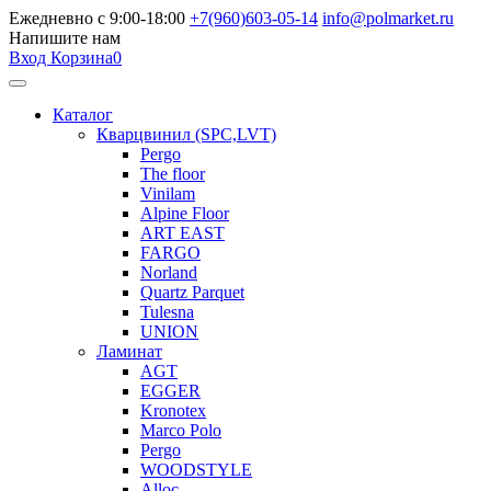
Ежедневно с 9:00-18:00
+7(960)603-05-14
info@polmarket.ru
Напишите нам
Вход
Корзина
0
Каталог
Кварцвинил (SPC,LVT)
Pergo
The floor
Vinilam
Alpine Floor
ART EAST
FARGO
Norland
Quartz Parquet
Tulesna
UNION
Ламинат
AGT
EGGER
Kronotex
Marco Polo
Pergo
WOODSTYLE
Alloc