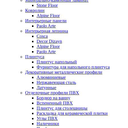
Минерально-каменный ламинат
Stone Floor
Ковролин
Alpine Floor
Интерьерные панели
Paolo Arte
Интерьерная лепнина
Cosca
Decor Dizayn
Alpine Floor
Paolo Arte
Плинтуса
Плинтус напольный
Фурнитура для напольного плинтуса
Декоративные металлические профили
Алюминиевые
Нержавеющая сталь
Латунные
Отделочные профили ПВХ
Бордюр на ванну
Вспененный ПВХ
Плинтус для столешницы
Раскладка для керамической плитки
Углы ПВХ
Наличники