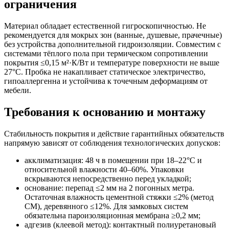
ограничения
Материал обладает естественной гигроскопичностью. Не
рекомендуется для мокрых зон (ванные, душевые, прачечные)
без устройства дополнительной гидроизоляции. Совместим с
системами тёплого пола при термическом сопротивлении
покрытия ≤0,15 м²·К/Вт и температуре поверхности не выше
27°C. Пробка не накапливает статическое электричество,
гипоаллергенна и устойчива к точечным деформациям от
мебели.
Требования к основанию и монтажу
Стабильность покрытия и действие гарантийных обязательств
напрямую зависят от соблюдения технологических допусков:
акклиматизация: 48 ч в помещении при 18–22°C и
относительной влажности 40–60%. Упаковки
вскрываются непосредственно перед укладкой;
основание: перепад ≤2 мм на 2 погонных метра.
Остаточная влажность цементной стяжки ≤2% (метод
CM), деревянного ≤12%. Для замковых систем
обязательна пароизоляционная мембрана ≥0,2 мм;
адгезив (клеевой метод): контактный полиуретановый