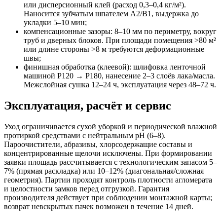
или дисперсионный клей (расход 0,3–0,4 кг/м²).
Наносится зубчатым шпателем A2/B1, выдержка до
укладки 5–10 мин;
компенсационные зазоры: 8–10 мм по периметру, вокруг
труб и дверных блоков. При площади помещения >80 м²
или длине стороны >8 м требуются деформационные
швы;
финишная обработка (клеевой): шлифовка ленточной
машиной P120 → P180, нанесение 2–3 слоёв лака/масла.
Межслойная сушка 12–24 ч, эксплуатация через 48–72 ч.
Эксплуатация, расчёт и сервис
Уход ограничивается сухой уборкой и периодической влажной
протиркой средствами с нейтральным pH (6–8).
Пароочистители, абразивы, хлорсодержащие составы и
концентрированные щелочи исключены. При формировании
заявки площадь рассчитывается с технологическим запасом 5–
7% (прямая раскладка) или 10–12% (диагональная/сложная
геометрия). Партии проходят контроль плотности агломерата
и целостности замков перед отгрузкой. Гарантия
производителя действует при соблюдении монтажной карты;
возврат невскрытых пачек возможен в течение 14 дней.