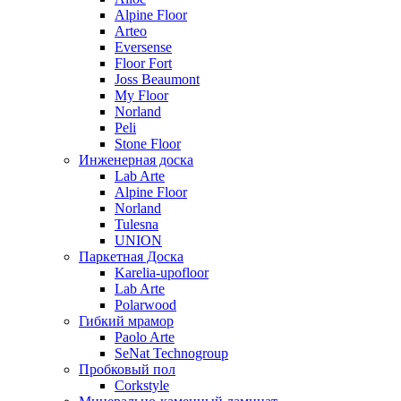
Alpine Floor
Arteo
Eversense
Floor Fort
Joss Beaumont
My Floor
Norland
Peli
Stone Floor
Инженерная доска
Lab Arte
Alpine Floor
Norland
Tulesna
UNION
Паркетная Доска
Karelia-upofloor
Lab Arte
Polarwood
Гибкий мрамор
Paolo Arte
SeNat Technogroup
Пробковый пол
Corkstyle