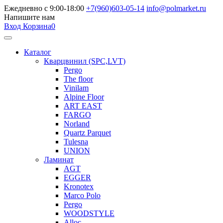
Ежедневно с 9:00-18:00
+7(960)603-05-14
info@polmarket.ru
Напишите нам
Вход
Корзина
0
Каталог
Кварцвинил (SPC,LVT)
Pergo
The floor
Vinilam
Alpine Floor
ART EAST
FARGO
Norland
Quartz Parquet
Tulesna
UNION
Ламинат
AGT
EGGER
Kronotex
Marco Polo
Pergo
WOODSTYLE
Alloc