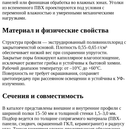
панелей или финишная обработка во влажных зонах. Уголки
из вспененного ПВХ проектируются под условия с
переменной влажностью и умеренными механическими
нагрузками.
Материал и физические свойства
Структура профиля — экструдированный поливинилхлорид с
закрытоячеистой основой. Плотность 0,55–0,65 г/см³
обеспечивает низкий вес при сохранении упругости.
Закрытые поры блокируют капиллярное влагопоглощение,
исключают развитие грибка и устойчивы к бытовой химии.
Рабочий диапазон температур: от –10°C до +60°C.
Поверхность не требует окрашивания, сохраняет
цветопередачу при рассеянном освещении и устойчива к УФ-
излучению.
Сечения и совместимость
В каталоге представлены внешние и внутренние профили с
шириной полки 15–50 мм и толщиной стенки 1,5–3,0 мм.
Подбор ведется по толщине сопрягаемого материала (ПВХ-
панели, сэндвич, окрашенный ГКЛ, керамогранит) и радиусу
угла. Точная геометрия кромок предотвращает образование