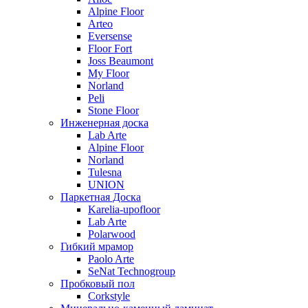
Alpine Floor
Arteo
Eversense
Floor Fort
Joss Beaumont
My Floor
Norland
Peli
Stone Floor
Инженерная доска
Lab Arte
Alpine Floor
Norland
Tulesna
UNION
Паркетная Доска
Karelia-upofloor
Lab Arte
Polarwood
Гибкий мрамор
Paolo Arte
SeNat Technogroup
Пробковый пол
Corkstyle