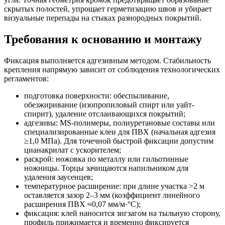
скрытых полостей, упрощает герметизацию швов и убирает
визуальные перепады на стыках разнородных покрытий.
Требования к основанию и монтажу
Фиксация выполняется адгезивным методом. Стабильность
крепления напрямую зависит от соблюдения технологических
регламентов:
подготовка поверхности: обеспыливание,
обезжиривание (изопропиловый спирт или уайт-
спирит), удаление отслаивающихся покрытий;
адгезивы: MS-полимеры, полиуретановые составы или
специализированные клеи для ПВХ (начальная адгезия
≥1,0 МПа). Для точечной быстрой фиксации допустим
цианакрилат с ускорителем;
раскрой: ножовка по металлу или гильотинные
ножницы. Торцы зачищаются напильником для
удаления заусенцев;
температурное расширение: при длине участка >2 м
оставляется зазор 2–3 мм (коэффициент линейного
расширения ПВХ ≈0,07 мм/м·°C);
фиксация: клей наносится зигзагом на тыльную сторону,
профиль прижимается и временно фиксируется