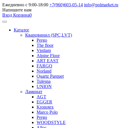
Ежедневно с 9:00-18:00
+7(960)603-05-14
info@polmarket.ru
Напишите нам
Вход
Корзина
0
Каталог
Кварцвинил (SPC,LVT)
Pergo
The floor
Vinilam
Alpine Floor
ART EAST
FARGO
Norland
Quartz Parquet
Tulesna
UNION
Ламинат
AGT
EGGER
Kronotex
Marco Polo
Pergo
WOODSTYLE
Alloc