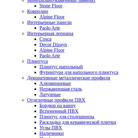
Минерально-каменный ламинат
Stone Floor
Ковролин
Alpine Floor
Интерьерные панели
Paolo Arte
Интерьерная лепнина
Cosca
Decor Dizayn
Alpine Floor
Paolo Arte
Плинтуса
Плинтус напольный
Фурнитура для напольного плинтуса
Декоративные металлические профили
Алюминиевые
Нержавеющая сталь
Латунные
Отделочные профили ПВХ
Бордюр на ванну
Вспененный ПВХ
Плинтус для столешницы
Раскладка для керамической плитки
Углы ПВХ
Наличники