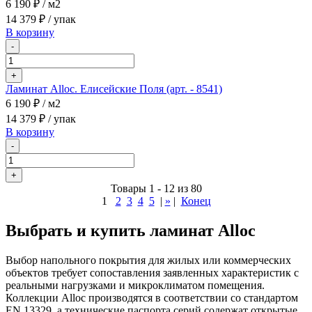
6 190 ₽
/ м2
14 379 ₽
/ упак
В корзину
-
+
Ламинат Alloc. Елисейские Поля (арт. - 8541)
6 190 ₽
/ м2
14 379 ₽
/ упак
В корзину
-
+
Товары 1 - 12 из 80
1
2
3
4
5
|
»
|
Конец
Выбрать и купить ламинат Alloc
Выбор напольного покрытия для жилых или коммерческих
объектов требует сопоставления заявленных характеристик с
реальными нагрузками и микроклиматом помещения.
Коллекции Alloc производятся в соответствии со стандартом
EN 13329, а технические паспорта серий содержат открытые