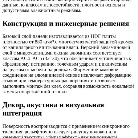
данные по классам износостойкости, плотности основы и
допустимым влажностным режимам.
Конструкция и инженерные решения
Базовый слой панели изготавливается из HDF-плиты
плотностью от 880 кг/м³ с многоступенчатой защитой кромок
от капиллярного впитывания влаги. Верхний меламиновый
слой с микрочастицами оксида алюминия соответствует
классам AC4–AC5 (32–34), что обеспечивает устойчивость к
абразивному истиранию, точечным ударам и циклическим
нагрузкам от мебели на роликах. Фирменное замковое
соединение на алюминиевой основе исключает деформацию
стыков при температурных расширениях и позволяет
выполнять монтаж без клея, сохраняя возможность локальной
замены повреждённой планки.
Декор, акустика и визуальная
интеграция
Поверхность воспроизводится с применением синхронного
тиснения: рельеф точно следует рисунку волокон или
каменной текстуры, убирая эффект «ламинированной