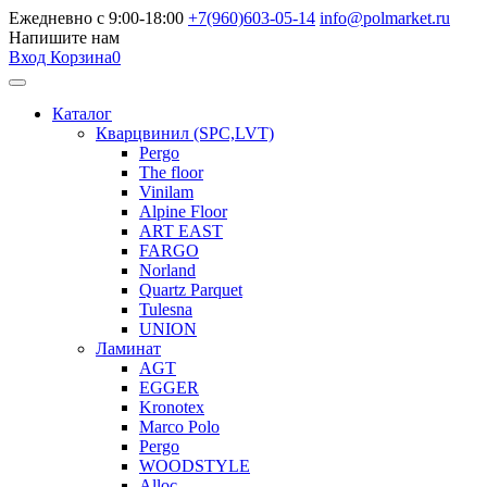
Ежедневно с 9:00-18:00
+7(960)603-05-14
info@polmarket.ru
Напишите нам
Вход
Корзина
0
Каталог
Кварцвинил (SPC,LVT)
Pergo
The floor
Vinilam
Alpine Floor
ART EAST
FARGO
Norland
Quartz Parquet
Tulesna
UNION
Ламинат
AGT
EGGER
Kronotex
Marco Polo
Pergo
WOODSTYLE
Alloc