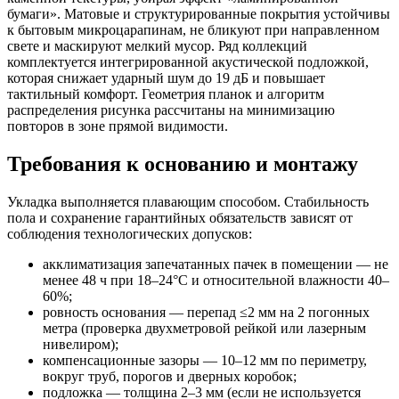
бумаги». Матовые и структурированные покрытия устойчивы
к бытовым микроцарапинам, не бликуют при направленном
свете и маскируют мелкий мусор. Ряд коллекций
комплектуется интегрированной акустической подложкой,
которая снижает ударный шум до 19 дБ и повышает
тактильный комфорт. Геометрия планок и алгоритм
распределения рисунка рассчитаны на минимизацию
повторов в зоне прямой видимости.
Требования к основанию и монтажу
Укладка выполняется плавающим способом. Стабильность
пола и сохранение гарантийных обязательств зависят от
соблюдения технологических допусков:
акклиматизация запечатанных пачек в помещении — не
менее 48 ч при 18–24°C и относительной влажности 40–
60%;
ровность основания — перепад ≤2 мм на 2 погонных
метра (проверка двухметровой рейкой или лазерным
нивелиром);
компенсационные зазоры — 10–12 мм по периметру,
вокруг труб, порогов и дверных коробок;
подложка — толщина 2–3 мм (если не используется