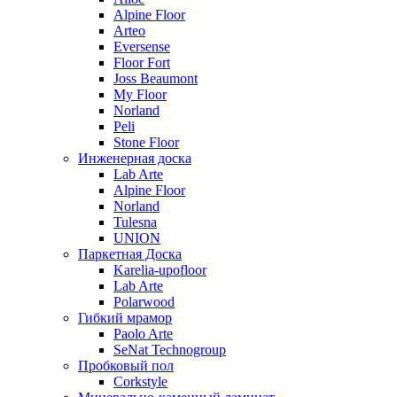
Alpine Floor
Arteo
Eversense
Floor Fort
Joss Beaumont
My Floor
Norland
Peli
Stone Floor
Инженерная доска
Lab Arte
Alpine Floor
Norland
Tulesna
UNION
Паркетная Доска
Karelia-upofloor
Lab Arte
Polarwood
Гибкий мрамор
Paolo Arte
SeNat Technogroup
Пробковый пол
Corkstyle