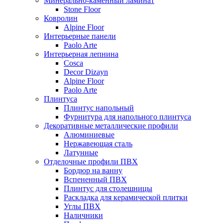
Минерально-каменный ламинат
Stone Floor
Ковролин
Alpine Floor
Интерьерные панели
Paolo Arte
Интерьерная лепнина
Cosca
Decor Dizayn
Alpine Floor
Paolo Arte
Плинтуса
Плинтус напольный
Фурнитура для напольного плинтуса
Декоративные металлические профили
Алюминиевые
Нержавеющая сталь
Латунные
Отделочные профили ПВХ
Бордюр на ванну
Вспененный ПВХ
Плинтус для столешницы
Раскладка для керамической плитки
Углы ПВХ
Наличники