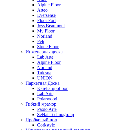
Alpine Floor
Arteo
Eversense
Floor Fort
Joss Beaumont
My Floor
Norland
Peli
Stone Floor
Инженерная доска
Lab Arte
Alpine Floor
Norland
Tulesna
UNION
Паркетная Доска
Karelia-upofloor
Lab Arte
Polarwood
Гибкий мрамор
Paolo Arte
SeNat Technogroup
Пробковый пол
Corkstyle