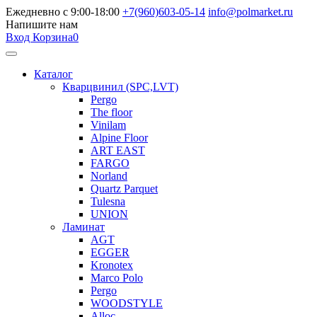
Ежедневно с 9:00-18:00
+7(960)603-05-14
info@polmarket.ru
Напишите нам
Вход
Корзина
0
Каталог
Кварцвинил (SPC,LVT)
Pergo
The floor
Vinilam
Alpine Floor
ART EAST
FARGO
Norland
Quartz Parquet
Tulesna
UNION
Ламинат
AGT
EGGER
Kronotex
Marco Polo
Pergo
WOODSTYLE
Alloc