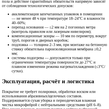
пола и действие гарантийных обязательств напрямую зависят
от соблюдения технологических допусков:
акклиматизация запечатанных упаковок в помещении
— не менее 48 ч при температуре 18–24°C и влажности
40–60%;
перепад основания — ≤2 мм на 2 погонных метра
(контроль правилом или лазерным нивелиром);
компенсационные зазоры — 10 мм по периметру, вокруг
труб, порогов и дверных коробок;
подложка — толщина 2–3 мм, при монтаже на бетонную
стяжку обязательна пароизоляционная мембрана ≥0,2
мм;
системы подогрева — допускаются только при
ограничении температуры поверхности до 27°C и
плавном изменении режима нагрева/охлаждения (≤3°C/
сутки).
Эксплуатация, расчёт и логистика
Покрытие не требует полировки, обработки воском или
использования абразивных/щелочных составов.
Поддерживается сухая уборка и периодическая влажная
чистка микрофиброй с нейтральными средствами (pH 6–8).