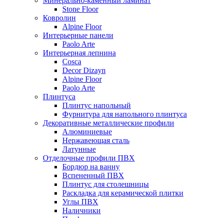
Минерально-каменный ламинат
Stone Floor
Ковролин
Alpine Floor
Интерьерные панели
Paolo Arte
Интерьерная лепнина
Cosca
Decor Dizayn
Alpine Floor
Paolo Arte
Плинтуса
Плинтус напольный
Фурнитура для напольного плинтуса
Декоративные металлические профили
Алюминиевые
Нержавеющая сталь
Латунные
Отделочные профили ПВХ
Бордюр на ванну
Вспененный ПВХ
Плинтус для столешницы
Раскладка для керамической плитки
Углы ПВХ
Наличники