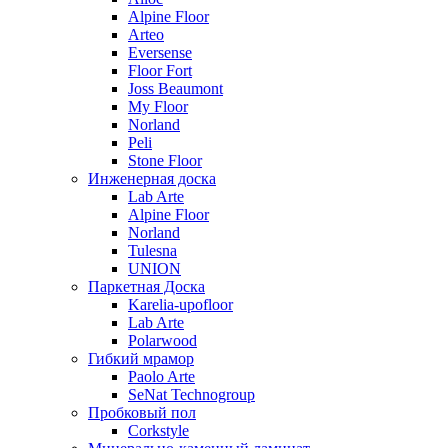
Alpine Floor
Arteo
Eversense
Floor Fort
Joss Beaumont
My Floor
Norland
Peli
Stone Floor
Инженерная доска
Lab Arte
Alpine Floor
Norland
Tulesna
UNION
Паркетная Доска
Karelia-upofloor
Lab Arte
Polarwood
Гибкий мрамор
Paolo Arte
SeNat Technogroup
Пробковый пол
Corkstyle