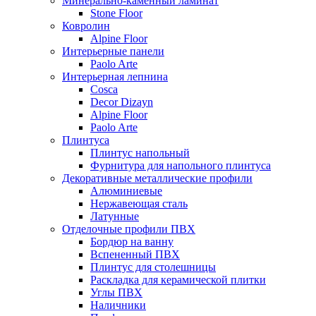
Минерально-каменный ламинат
Stone Floor
Ковролин
Alpine Floor
Интерьерные панели
Paolo Arte
Интерьерная лепнина
Cosca
Decor Dizayn
Alpine Floor
Paolo Arte
Плинтуса
Плинтус напольный
Фурнитура для напольного плинтуса
Декоративные металлические профили
Алюминиевые
Нержавеющая сталь
Латунные
Отделочные профили ПВХ
Бордюр на ванну
Вспененный ПВХ
Плинтус для столешницы
Раскладка для керамической плитки
Углы ПВХ
Наличники