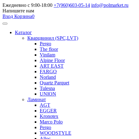
Ежедневно с 9:00-18:00
+7(960)603-05-14
info@polmarket.ru
Напишите нам
Вход
Корзина
0
Каталог
Кварцвинил (SPC,LVT)
Pergo
The floor
Vinilam
Alpine Floor
ART EAST
FARGO
Norland
Quartz Parquet
Tulesna
UNION
Ламинат
AGT
EGGER
Kronotex
Marco Polo
Pergo
WOODSTYLE
Alloc