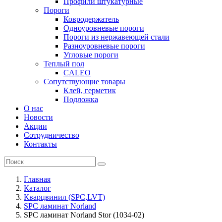
Профили штукатурные
Пороги
Ковродержатель
Одноуровневые пороги
Пороги из нержавеющей стали
Разноуровневые пороги
Угловые пороги
Теплый пол
CALEO
Сопутствующие товары
Клей, герметик
Подложка
О нас
Новости
Акции
Сотрудничество
Контакты
Главная
Каталог
Кварцвинил (SPC,LVT)
SPC ламинат Norland
SPC ламинат Norland Stor (1034-02)