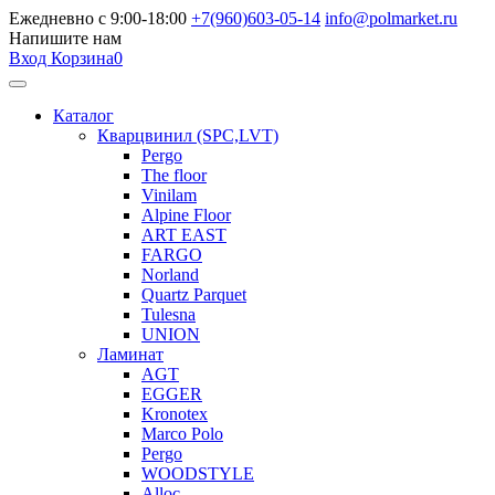
Ежедневно с 9:00-18:00
+7(960)603-05-14
info@polmarket.ru
Напишите нам
Вход
Корзина
0
Каталог
Кварцвинил (SPC,LVT)
Pergo
The floor
Vinilam
Alpine Floor
ART EAST
FARGO
Norland
Quartz Parquet
Tulesna
UNION
Ламинат
AGT
EGGER
Kronotex
Marco Polo
Pergo
WOODSTYLE
Alloc