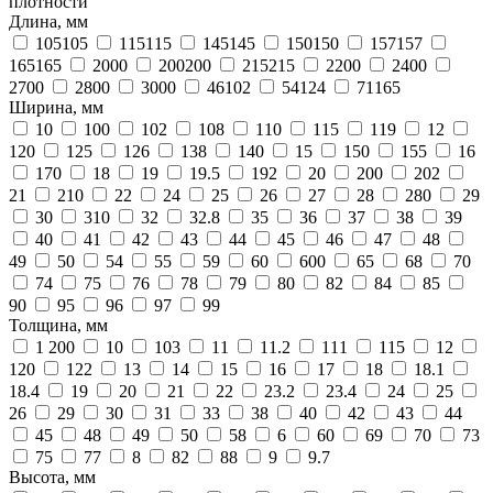
плотности
Длина, мм
105105
115115
145145
150150
157157
165165
2000
200200
215215
2200
2400
2700
2800
3000
46102
54124
71165
Ширина, мм
10
100
102
108
110
115
119
12
120
125
126
138
140
15
150
155
16
170
18
19
19.5
192
20
200
202
21
210
22
24
25
26
27
28
280
29
30
310
32
32.8
35
36
37
38
39
40
41
42
43
44
45
46
47
48
49
50
54
55
59
60
600
65
68
70
74
75
76
78
79
80
82
84
85
90
95
96
97
99
Толщина, мм
1 200
10
103
11
11.2
111
115
12
120
122
13
14
15
16
17
18
18.1
18.4
19
20
21
22
23.2
23.4
24
25
26
29
30
31
33
38
40
42
43
44
45
48
49
50
58
6
60
69
70
73
75
77
8
82
88
9
9.7
Высота, мм