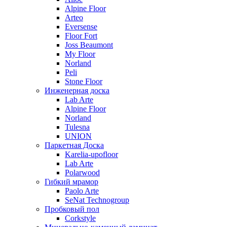
Alpine Floor
Arteo
Eversense
Floor Fort
Joss Beaumont
My Floor
Norland
Peli
Stone Floor
Инженерная доска
Lab Arte
Alpine Floor
Norland
Tulesna
UNION
Паркетная Доска
Karelia-upofloor
Lab Arte
Polarwood
Гибкий мрамор
Paolo Arte
SeNat Technogroup
Пробковый пол
Corkstyle