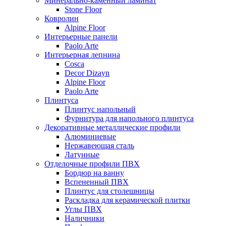
Минерально-каменный ламинат
Stone Floor
Ковролин
Alpine Floor
Интерьерные панели
Paolo Arte
Интерьерная лепнина
Cosca
Decor Dizayn
Alpine Floor
Paolo Arte
Плинтуса
Плинтус напольный
Фурнитура для напольного плинтуса
Декоративные металлические профили
Алюминиевые
Нержавеющая сталь
Латунные
Отделочные профили ПВХ
Бордюр на ванну
Вспененный ПВХ
Плинтус для столешницы
Раскладка для керамической плитки
Углы ПВХ
Наличники