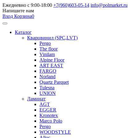
Ежедневно с 9:00-18:00
+7(960)603-05-14
info@polmarket.ru
Напишите нам
Вход
Корзина
0
Каталог
Кварцвинил (SPC,LVT)
Pergo
The floor
Vinilam
Alpine Floor
ART EAST
FARGO
Norland
Quartz Parquet
Tulesna
UNION
Ламинат
AGT
EGGER
Kronotex
Marco Polo
Pergo
WOODSTYLE
Alloc