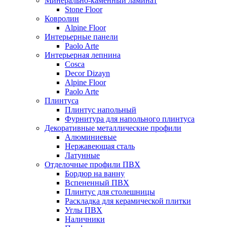
Минерально-каменный ламинат
Stone Floor
Ковролин
Alpine Floor
Интерьерные панели
Paolo Arte
Интерьерная лепнина
Cosca
Decor Dizayn
Alpine Floor
Paolo Arte
Плинтуса
Плинтус напольный
Фурнитура для напольного плинтуса
Декоративные металлические профили
Алюминиевые
Нержавеющая сталь
Латунные
Отделочные профили ПВХ
Бордюр на ванну
Вспененный ПВХ
Плинтус для столешницы
Раскладка для керамической плитки
Углы ПВХ
Наличники