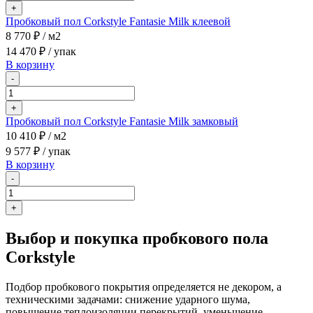
+
Пробковый пол Corkstyle Fantasie Milk клеевой
8 770 ₽
/ м2
14 470 ₽
/ упак
В корзину
-
+
Пробковый пол Corkstyle Fantasie Milk замковый
10 410 ₽
/ м2
9 577 ₽
/ упак
В корзину
-
+
Выбор и покупка пробкового пола
Corkstyle
Подбор пробкового покрытия определяется не декором, а
техническими задачами: снижение ударного шума,
повышение теплоизоляции перекрытий, уменьшение