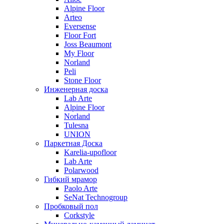
Alpine Floor
Arteo
Eversense
Floor Fort
Joss Beaumont
My Floor
Norland
Peli
Stone Floor
Инженерная доска
Lab Arte
Alpine Floor
Norland
Tulesna
UNION
Паркетная Доска
Karelia-upofloor
Lab Arte
Polarwood
Гибкий мрамор
Paolo Arte
SeNat Technogroup
Пробковый пол
Corkstyle