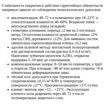
Стабильность покрытия и действие гарантийных обязательств
напрямую зависят от соблюдения технологических допусков:
акклиматизация: 48–72 ч в помещении при 18–22°C и
относительной влажности 40–60%. Вскрытие пачек —
непосредственно перед укладкой;
геометрия основания: перепад ≤2 мм на 2 погонных
метра. Остаточная влажность цементной стяжки ≤2%
(метод CM), деревянного ≤12%. Для замковых систем
обязательна пароизоляционная плёнка ≥0,2 мм;
адгезив (клеевой метод): контактный полиуретановый
или дисперсионный состав (расход 0,3–0,4 кг/м²).
Нанесение зубчатым шпателем A2/B1, открытая
выдержка 5–10 мин до схватывания;
компенсационные зазоры: 8–10 мм по периметру, у труб
и порогов. При площади >80 м² или длине стороны >8 м
обязательны деформационные швы;
тёплый пол: допускается при термическом
сопротивлении ≤0,15 м²·К/Вт и температуре
поверхности ≤27°C. Прогрев/охлаждение ≤3°C/сутки;
климат: монтаж при +15…+25°C. Эксплуатация
клеевого пола разрешена через 48–72 ч после
полимеризации защитного слоя.