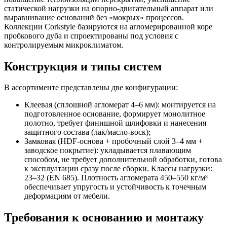
статической нагрузки на опорно-двигательный аппарат или
выравнивание оснований без «мокрых» процессов.
Коллекции Corkstyle базируются на агломерированной коре
пробкового дуба и спроектированы под условия с
контролируемым микроклиматом.
Конструкция и типы систем
В ассортименте представлены две конфигурации:
Клеевая (сплошной агломерат 4–6 мм): монтируется на
подготовленное основание, формирует монолитное
полотно, требует финишной шлифовки и нанесения
защитного состава (лак/масло-воск);
Замковая (HDF-основа + пробочный слой 3–4 мм +
заводское покрытие): укладывается плавающим
способом, не требует дополнительной обработки, готова
к эксплуатации сразу после сборки. Классы нагрузки:
23–32 (EN 685). Плотность агломерата 450–550 кг/м³
обеспечивает упругость и устойчивость к точечным
деформациям от мебели.
Требования к основанию и монтажу