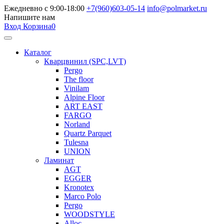
Ежедневно с 9:00-18:00
+7(960)603-05-14
info@polmarket.ru
Напишите нам
Вход
Корзина
0
Каталог
Кварцвинил (SPC,LVT)
Pergo
The floor
Vinilam
Alpine Floor
ART EAST
FARGO
Norland
Quartz Parquet
Tulesna
UNION
Ламинат
AGT
EGGER
Kronotex
Marco Polo
Pergo
WOODSTYLE
Alloc