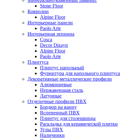
Минерально-каменный ламинат
Stone Floor
Ковролин
Alpine Floor
Интерьерные панели
Paolo Arte
Интерьерная лепнина
Cosca
Decor Dizayn
Alpine Floor
Paolo Arte
Плинтуса
Плинтус напольный
Фурнитура для напольного плинтуса
Декоративные металлические профили
Алюминиевые
Нержавеющая сталь
Латунные
Отделочные профили ПВХ
Бордюр на ванну
Вспененный ПВХ
Плинтус для столешницы
Раскладка для керамической плитки
Углы ПВХ
Наличники