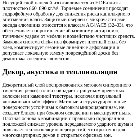
Несущий слой панелей изготавливается из HDF-плиты
плотностью 860–890 кг/м³. Торцевые соединения проходят
гидрофобную обработку для снижения риска капиллярного
впитывания влаги. Защитный оверлей с микрочастицами
оксида алюминия относится к классам AC4/AC5 (32–33), что
обеспечивает сопротивление абразивному истиранию,
точечным ударам от мебели и воздействию чистящих средств.
Замковая система click-типа формирует плотный стык без
клея, компенсирует сезонные линейные деформации и
допускает локальную замену повреждённой доски без
демонтажа соседних элементов.
Декор, акустика и теплоизоляция
Декоративный слой воспроизводится методом синхронного
тиснения: рельеф точно совпадает с рисунком древесных
волокон или каменной текстуры, исключая визуальный
«штампованный» эффект. Матовые и структурированные
поверхности устойчивы к бытовым микроцарапинам, не
создают бликов при боковом освещении и маскируют пыль.
Плотная основа в комбинации с правильно подобранной
подложкой снижает уровень передаваемого ударного шума и
повышает теплоизоляцию перекрытий, что критично для
многоквартирных домов и открытых офисных зон.