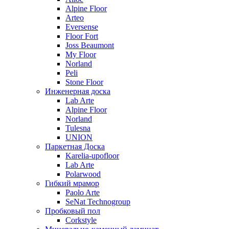
Alpine Floor
Arteo
Eversense
Floor Fort
Joss Beaumont
My Floor
Norland
Peli
Stone Floor
Инженерная доска
Lab Arte
Alpine Floor
Norland
Tulesna
UNION
Паркетная Доска
Karelia-upofloor
Lab Arte
Polarwood
Гибкий мрамор
Paolo Arte
SeNat Technogroup
Пробковый пол
Corkstyle