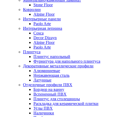
Минерально-каменный ламинат
Stone Floor
Ковролин
Alpine Floor
Интерьерные панели
Paolo Arte
Интерьерная лепнина
Cosca
Decor Dizayn
Alpine Floor
Paolo Arte
Плинтуса
Плинтус напольный
Фурнитура для напольного плинтуса
Декоративные металлические профили
Алюминиевые
Нержавеющая сталь
Латунные
Отделочные профили ПВХ
Бордюр на ванну
Вспененный ПВХ
Плинтус для столешницы
Раскладка для керамической плитки
Углы ПВХ
Наличники