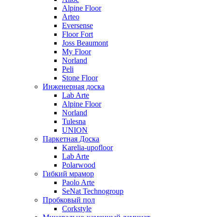
Alpine Floor
Arteo
Eversense
Floor Fort
Joss Beaumont
My Floor
Norland
Peli
Stone Floor
Инженерная доска
Lab Arte
Alpine Floor
Norland
Tulesna
UNION
Паркетная Доска
Karelia-upofloor
Lab Arte
Polarwood
Гибкий мрамор
Paolo Arte
SeNat Technogroup
Пробковый пол
Corkstyle