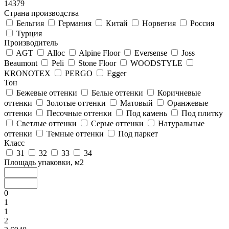
14379
Страна производства
Бельгия
Германия
Китай
Норвегия
Россия
Турция
Производитель
AGT
Alloc
Alpine Floor
Eversense
Joss
Beaumont
Peli
Stone Floor
WOODSTYLE
KRONOTEX
PERGO
Egger
Тон
Бежевые оттенки
Белые оттенки
Коричневые
оттенки
Золотые оттенки
Матовый
Оранжевые
оттенки
Песочные оттенки
Под камень
Под плитку
Светлые оттенки
Серые оттенки
Натуральные
оттенки
Темные оттенки
Под паркет
Класс
31
32
33
34
Площадь упаковки, м2
0
1
1
2