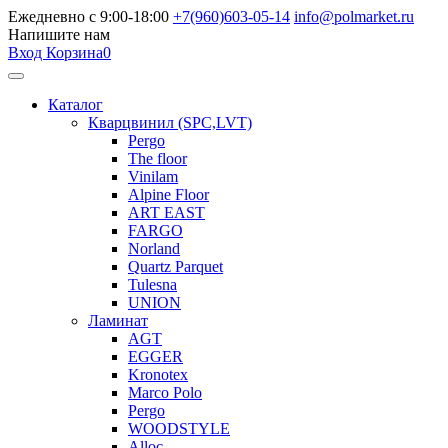
Ежедневно с 9:00-18:00
+7(960)603-05-14
info@polmarket.ru
Напишите нам
Вход
Корзина
0
Каталог
Кварцвинил (SPC,LVT)
Pergo
The floor
Vinilam
Alpine Floor
ART EAST
FARGO
Norland
Quartz Parquet
Tulesna
UNION
Ламинат
AGT
EGGER
Kronotex
Marco Polo
Pergo
WOODSTYLE
Alloc