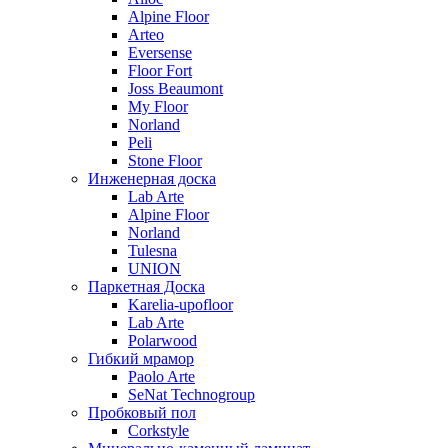
Alpine Floor
Arteo
Eversense
Floor Fort
Joss Beaumont
My Floor
Norland
Peli
Stone Floor
Инженерная доска
Lab Arte
Alpine Floor
Norland
Tulesna
UNION
Паркетная Доска
Karelia-upofloor
Lab Arte
Polarwood
Гибкий мрамор
Paolo Arte
SeNat Technogroup
Пробковый пол
Corkstyle