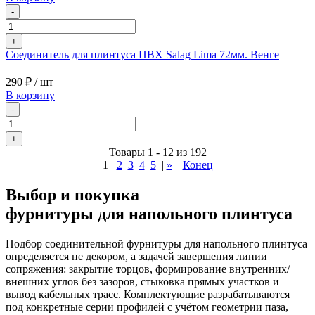
-
+
Соединитель для плинтуса ПВХ Salag Lima 72мм. Венге
290 ₽
/ шт
В корзину
-
+
Товары 1 - 12 из 192
1
2
3
4
5
|
»
|
Конец
Выбор и покупка
фурнитуры для напольного плинтуса
Подбор соединительной фурнитуры для напольного плинтуса
определяется не декором, а задачей завершения линии
сопряжения: закрытие торцов, формирование внутренних/
внешних углов без зазоров, стыковка прямых участков и
вывод кабельных трасс. Комплектующие разрабатываются
под конкретные серии профилей с учётом геометрии паза,