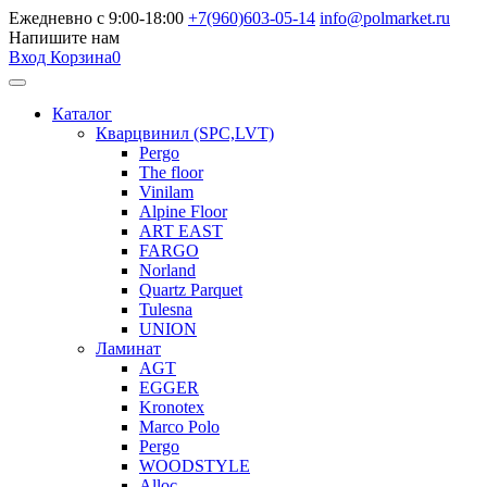
Ежедневно с 9:00-18:00
+7(960)603-05-14
info@polmarket.ru
Напишите нам
Вход
Корзина
0
Каталог
Кварцвинил (SPC,LVT)
Pergo
The floor
Vinilam
Alpine Floor
ART EAST
FARGO
Norland
Quartz Parquet
Tulesna
UNION
Ламинат
AGT
EGGER
Kronotex
Marco Polo
Pergo
WOODSTYLE
Alloc