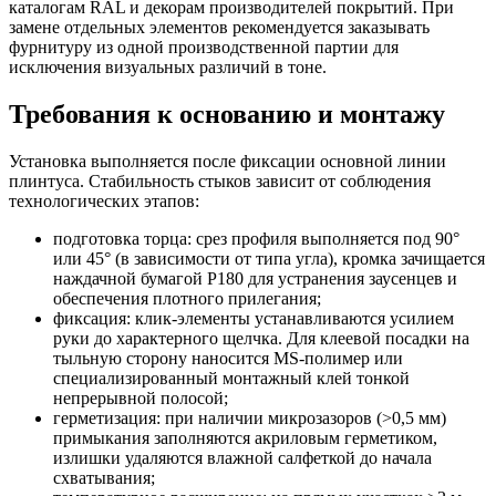
каталогам RAL и декорам производителей покрытий. При
замене отдельных элементов рекомендуется заказывать
фурнитуру из одной производственной партии для
исключения визуальных различий в тоне.
Требования к основанию и монтажу
Установка выполняется после фиксации основной линии
плинтуса. Стабильность стыков зависит от соблюдения
технологических этапов:
подготовка торца: срез профиля выполняется под 90°
или 45° (в зависимости от типа угла), кромка зачищается
наждачной бумагой P180 для устранения заусенцев и
обеспечения плотного прилегания;
фиксация: клик-элементы устанавливаются усилием
руки до характерного щелчка. Для клеевой посадки на
тыльную сторону наносится MS-полимер или
специализированный монтажный клей тонкой
непрерывной полосой;
герметизация: при наличии микрозазоров (>0,5 мм)
примыкания заполняются акриловым герметиком,
излишки удаляются влажной салфеткой до начала
схватывания;