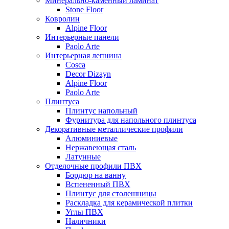
Минерально-каменный ламинат
Stone Floor
Ковролин
Alpine Floor
Интерьерные панели
Paolo Arte
Интерьерная лепнина
Cosca
Decor Dizayn
Alpine Floor
Paolo Arte
Плинтуса
Плинтус напольный
Фурнитура для напольного плинтуса
Декоративные металлические профили
Алюминиевые
Нержавеющая сталь
Латунные
Отделочные профили ПВХ
Бордюр на ванну
Вспененный ПВХ
Плинтус для столешницы
Раскладка для керамической плитки
Углы ПВХ
Наличники