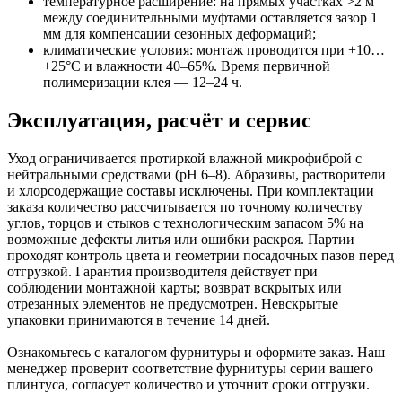
температурное расширение: на прямых участках >2 м
между соединительными муфтами оставляется зазор 1
мм для компенсации сезонных деформаций;
климатические условия: монтаж проводится при +10…
+25°C и влажности 40–65%. Время первичной
полимеризации клея — 12–24 ч.
Эксплуатация, расчёт и сервис
Уход ограничивается протиркой влажной микрофиброй с
нейтральными средствами (pH 6–8). Абразивы, растворители
и хлорсодержащие составы исключены. При комплектации
заказа количество рассчитывается по точному количеству
углов, торцов и стыков с технологическим запасом 5% на
возможные дефекты литья или ошибки раскроя. Партии
проходят контроль цвета и геометрии посадочных пазов перед
отгрузкой. Гарантия производителя действует при
соблюдении монтажной карты; возврат вскрытых или
отрезанных элементов не предусмотрен. Невскрытые
упаковки принимаются в течение 14 дней.
Ознакомьтесь с каталогом фурнитуры и оформите заказ. Наш
менеджер проверит соответствие фурнитуры серии вашего
плинтуса, согласует количество и уточнит сроки отгрузки.