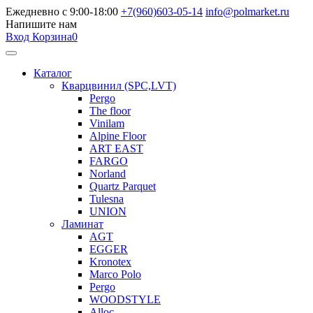
Ежедневно с 9:00-18:00
+7(960)603-05-14
info@polmarket.ru
Напишите нам
Вход
Корзина
0
Каталог
Кварцвинил (SPC,LVT)
Pergo
The floor
Vinilam
Alpine Floor
ART EAST
FARGO
Norland
Quartz Parquet
Tulesna
UNION
Ламинат
AGT
EGGER
Kronotex
Marco Polo
Pergo
WOODSTYLE
Alloc