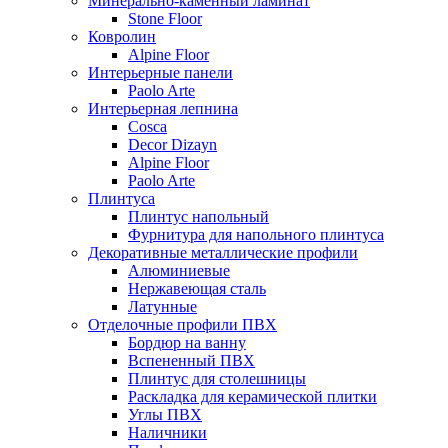
Минерально-каменный ламинат
Stone Floor
Ковролин
Alpine Floor
Интерьерные панели
Paolo Arte
Интерьерная лепнина
Cosca
Decor Dizayn
Alpine Floor
Paolo Arte
Плинтуса
Плинтус напольный
Фурнитура для напольного плинтуса
Декоративные металлические профили
Алюминиевые
Нержавеющая сталь
Латунные
Отделочные профили ПВХ
Бордюр на ванну
Вспененный ПВХ
Плинтус для столешницы
Раскладка для керамической плитки
Углы ПВХ
Наличники