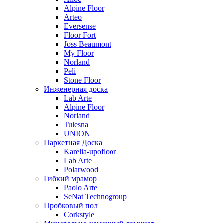
Alpine Floor
Arteo
Eversense
Floor Fort
Joss Beaumont
My Floor
Norland
Peli
Stone Floor
Инженерная доска
Lab Arte
Alpine Floor
Norland
Tulesna
UNION
Паркетная Доска
Karelia-upofloor
Lab Arte
Polarwood
Гибкий мрамор
Paolo Arte
SeNat Technogroup
Пробковый пол
Corkstyle