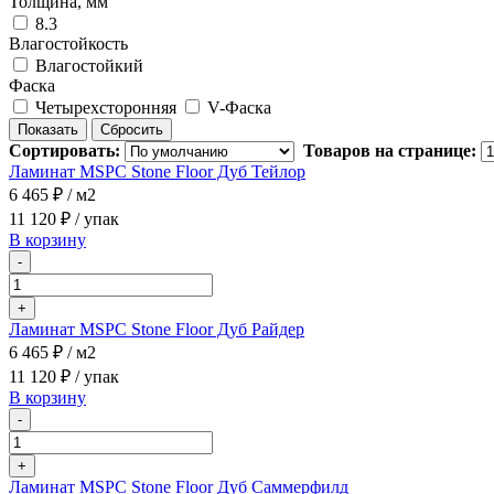
Толщина, мм
8.3
Влагостойкость
Влагостойкий
Фаска
Четырехсторонняя
V-Фаска
Сортировать:
Товаров на странице:
Ламинат MSPC Stone Floor Дуб Тейлор
6 465 ₽
/ м2
11 120 ₽
/ упак
В корзину
-
+
Ламинат MSPC Stone Floor Дуб Райдер
6 465 ₽
/ м2
11 120 ₽
/ упак
В корзину
-
+
Ламинат MSPC Stone Floor Дуб Саммерфилд