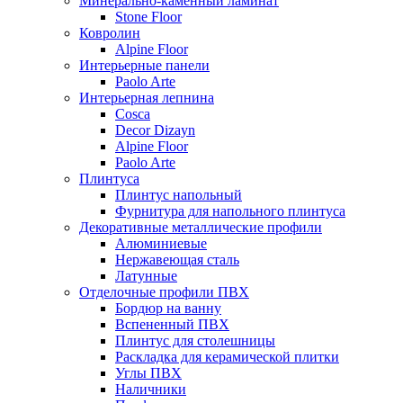
Минерально-каменный ламинат
Stone Floor
Ковролин
Alpine Floor
Интерьерные панели
Paolo Arte
Интерьерная лепнина
Cosca
Decor Dizayn
Alpine Floor
Paolo Arte
Плинтуса
Плинтус напольный
Фурнитура для напольного плинтуса
Декоративные металлические профили
Алюминиевые
Нержавеющая сталь
Латунные
Отделочные профили ПВХ
Бордюр на ванну
Вспененный ПВХ
Плинтус для столешницы
Раскладка для керамической плитки
Углы ПВХ
Наличники