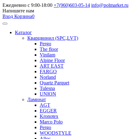
Ежедневно с 9:00-18:00
+7(960)603-05-14
info@polmarket.ru
Напишите нам
Вход
Корзина
0
Каталог
Кварцвинил (SPC,LVT)
Pergo
The floor
Vinilam
Alpine Floor
ART EAST
FARGO
Norland
Quartz Parquet
Tulesna
UNION
Ламинат
AGT
EGGER
Kronotex
Marco Polo
Pergo
WOODSTYLE
Alloc