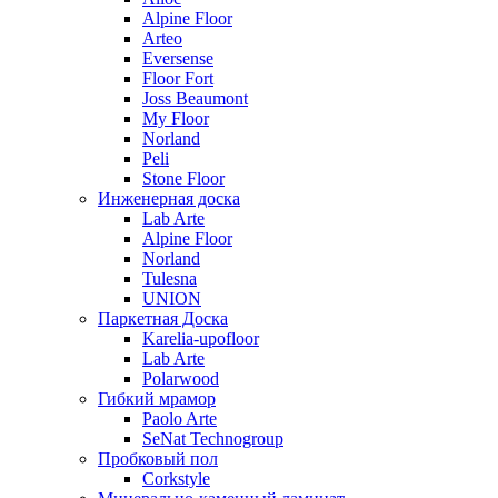
Alpine Floor
Arteo
Eversense
Floor Fort
Joss Beaumont
My Floor
Norland
Peli
Stone Floor
Инженерная доска
Lab Arte
Alpine Floor
Norland
Tulesna
UNION
Паркетная Доска
Karelia-upofloor
Lab Arte
Polarwood
Гибкий мрамор
Paolo Arte
SeNat Technogroup
Пробковый пол
Corkstyle