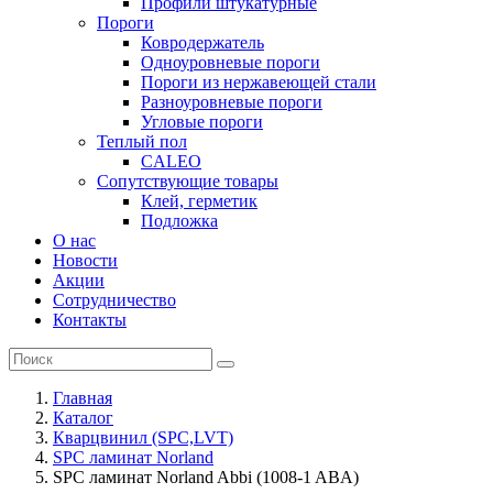
Профили штукатурные
Пороги
Ковродержатель
Одноуровневые пороги
Пороги из нержавеющей стали
Разноуровневые пороги
Угловые пороги
Теплый пол
CALEO
Сопутствующие товары
Клей, герметик
Подложка
О нас
Новости
Акции
Сотрудничество
Контакты
Главная
Каталог
Кварцвинил (SPC,LVT)
SPC ламинат Norland
SPC ламинат Norland Abbi (1008-1 ABA)