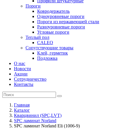
Профили штукатурные
Пороги
Ковродержатель
Одноуровневые пороги
Пороги из нержавеющей стали
Разноуровневые пороги
Угловые пороги
Теплый пол
CALEO
Сопутствующие товары
Клей, герметик
Подложка
О нас
Новости
Акции
Сотрудничество
Контакты
Главная
Каталог
Кварцвинил (SPC,LVT)
SPC ламинат Norland
SPC ламинат Norland Eli (1006-9)