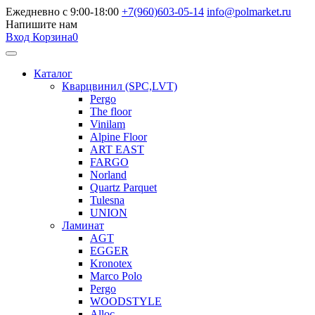
Ежедневно с 9:00-18:00
+7(960)603-05-14
info@polmarket.ru
Напишите нам
Вход
Корзина
0
Каталог
Кварцвинил (SPC,LVT)
Pergo
The floor
Vinilam
Alpine Floor
ART EAST
FARGO
Norland
Quartz Parquet
Tulesna
UNION
Ламинат
AGT
EGGER
Kronotex
Marco Polo
Pergo
WOODSTYLE
Alloc