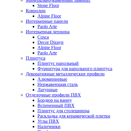
Минерально-каменный ламинат
Stone Floor
Ковролин
Alpine Floor
Интерьерные панели
Paolo Arte
Интерьерная лепнина
Cosca
Decor Dizayn
Alpine Floor
Paolo Arte
Плинтуса
Плинтус напольный
Фурнитура для напольного плинтуса
Декоративные металлические профили
Алюминиевые
Нержавеющая сталь
Латунные
Отделочные профили ПВХ
Бордюр на ванну
Вспененный ПВХ
Плинтус для столешницы
Раскладка для керамической плитки
Углы ПВХ
Наличники