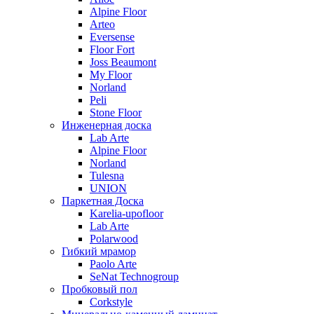
Alpine Floor
Arteo
Eversense
Floor Fort
Joss Beaumont
My Floor
Norland
Peli
Stone Floor
Инженерная доска
Lab Arte
Alpine Floor
Norland
Tulesna
UNION
Паркетная Доска
Karelia-upofloor
Lab Arte
Polarwood
Гибкий мрамор
Paolo Arte
SeNat Technogroup
Пробковый пол
Corkstyle