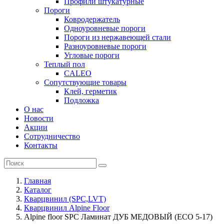
Профили штукатурные
Пороги
Ковродержатель
Одноуровневые пороги
Пороги из нержавеющей стали
Разноуровневые пороги
Угловые пороги
Теплый пол
CALEO
Сопутствующие товары
Клей, герметик
Подложка
О нас
Новости
Акции
Сотрудничество
Контакты
Главная
Каталог
Кварцвинил (SPC,LVT)
Кварцвинил Alpine Floor
Alpine floor SPC Ламинат ДУБ МЕДОВЫЙ (ECO 5-17)