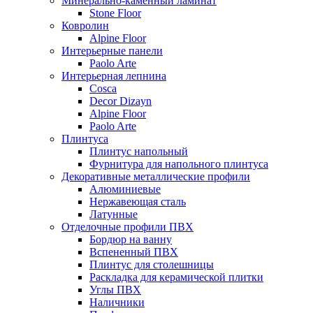
Минерально-каменный ламинат
Stone Floor
Ковролин
Alpine Floor
Интерьерные панели
Paolo Arte
Интерьерная лепнина
Cosca
Decor Dizayn
Alpine Floor
Paolo Arte
Плинтуса
Плинтус напольный
Фурнитура для напольного плинтуса
Декоративные металлические профили
Алюминиевые
Нержавеющая сталь
Латунные
Отделочные профили ПВХ
Бордюр на ванну
Вспененный ПВХ
Плинтус для столешницы
Раскладка для керамической плитки
Углы ПВХ
Наличники