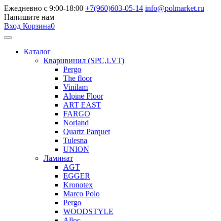
Ежедневно с 9:00-18:00
+7(960)603-05-14
info@polmarket.ru
Напишите нам
Вход
Корзина
0
Каталог
Кварцвинил (SPC,LVT)
Pergo
The floor
Vinilam
Alpine Floor
ART EAST
FARGO
Norland
Quartz Parquet
Tulesna
UNION
Ламинат
AGT
EGGER
Kronotex
Marco Polo
Pergo
WOODSTYLE
Alloc