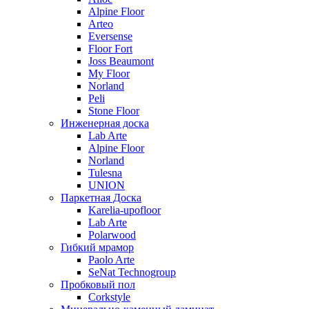
Alpine Floor
Arteo
Eversense
Floor Fort
Joss Beaumont
My Floor
Norland
Peli
Stone Floor
Инженерная доска
Lab Arte
Alpine Floor
Norland
Tulesna
UNION
Паркетная Доска
Karelia-upofloor
Lab Arte
Polarwood
Гибкий мрамор
Paolo Arte
SeNat Technogroup
Пробковый пол
Corkstyle