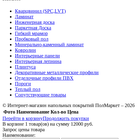
Кварцвинил (SPC,LVT)
Ламинат
Инженерная доска
Паркетная Доска
Гибкий мрамор
Пробковый пол
Минерально-каменный ламинат
Ковролин
Интерьерные панели
Интерьерная лепнина
Плинтуса
Декоративные металлические профили
Отделочные профили ПВХ
Пороги
Теплый пол
Сопутствующие товары
© Интернет-магазин напольных покрытий ПолМаркет – 2026
Фото
Наименование
Кол-во
Цена
Перейти в корзину
Продолжить покупки
В корзине
1
товар(ов) на сумму
12000 руб.
Запрос цены товара
Наименование: