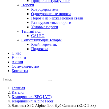
Профили штукатурные
Пороги
Ковродержатель
Одноуровневые пороги
Пороги из нержавеющей стали
Разноуровневые пороги
Угловые пороги
Теплый пол
CALEO
Сопутствующие товары
Клей, герметик
Подложка
О нас
Новости
Акции
Сотрудничество
Контакты
Главная
Каталог
Кварцвинил (SPC,LVT)
Кварцвинил Alpine Floor
Ламинат SPC Alpine floor Дуб Сантана (ЕСО 5-38)