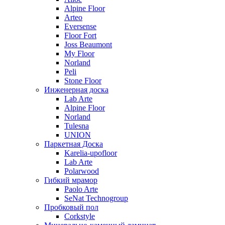
Alpine Floor
Arteo
Eversense
Floor Fort
Joss Beaumont
My Floor
Norland
Peli
Stone Floor
Инженерная доска
Lab Arte
Alpine Floor
Norland
Tulesna
UNION
Паркетная Доска
Karelia-upofloor
Lab Arte
Polarwood
Гибкий мрамор
Paolo Arte
SeNat Technogroup
Пробковый пол
Corkstyle