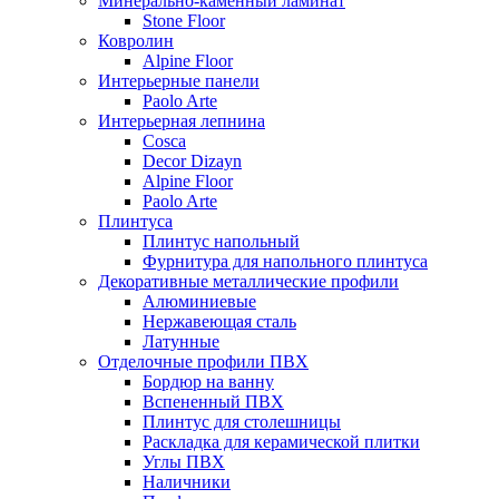
Минерально-каменный ламинат
Stone Floor
Ковролин
Alpine Floor
Интерьерные панели
Paolo Arte
Интерьерная лепнина
Cosca
Decor Dizayn
Alpine Floor
Paolo Arte
Плинтуса
Плинтус напольный
Фурнитура для напольного плинтуса
Декоративные металлические профили
Алюминиевые
Нержавеющая сталь
Латунные
Отделочные профили ПВХ
Бордюр на ванну
Вспененный ПВХ
Плинтус для столешницы
Раскладка для керамической плитки
Углы ПВХ
Наличники