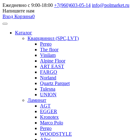
Ежедневно с 9:00-18:00
+7(960)603-05-14
info@polmarket.ru
Напишите нам
Вход
Корзина
0
Каталог
Кварцвинил (SPC,LVT)
Pergo
The floor
Vinilam
Alpine Floor
ART EAST
FARGO
Norland
Quartz Parquet
Tulesna
UNION
Ламинат
AGT
EGGER
Kronotex
Marco Polo
Pergo
WOODSTYLE
Alloc