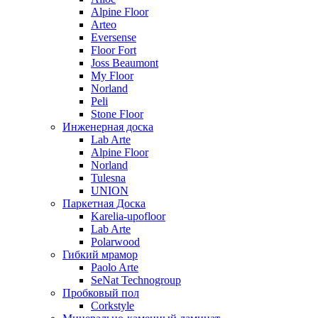
Alpine Floor
Arteo
Eversense
Floor Fort
Joss Beaumont
My Floor
Norland
Peli
Stone Floor
Инженерная доска
Lab Arte
Alpine Floor
Norland
Tulesna
UNION
Паркетная Доска
Karelia-upofloor
Lab Arte
Polarwood
Гибкий мрамор
Paolo Arte
SeNat Technogroup
Пробковый пол
Corkstyle