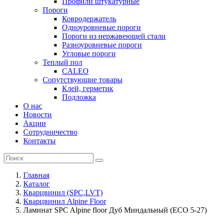
Профили штукатурные
Пороги
Ковродержатель
Одноуровневые пороги
Пороги из нержавеющей стали
Разноуровневые пороги
Угловые пороги
Теплый пол
CALEO
Сопутствующие товары
Клей, герметик
Подложка
О нас
Новости
Акции
Сотрудничество
Контакты
Главная
Каталог
Кварцвинил (SPC,LVT)
Кварцвинил Alpine Floor
Ламинат SPC Alpine floor Дуб Миндальный (ЕСО 5-27)