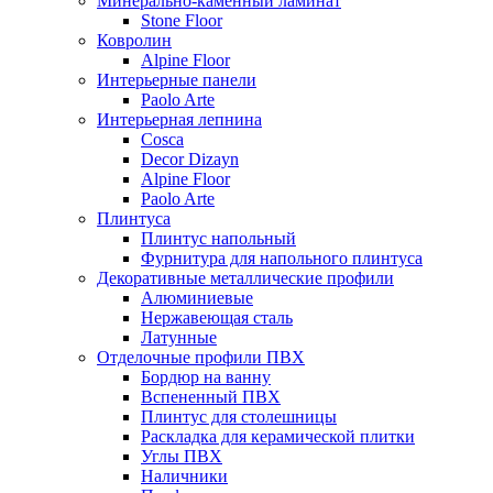
Минерально-каменный ламинат
Stone Floor
Ковролин
Alpine Floor
Интерьерные панели
Paolo Arte
Интерьерная лепнина
Cosca
Decor Dizayn
Alpine Floor
Paolo Arte
Плинтуса
Плинтус напольный
Фурнитура для напольного плинтуса
Декоративные металлические профили
Алюминиевые
Нержавеющая сталь
Латунные
Отделочные профили ПВХ
Бордюр на ванну
Вспененный ПВХ
Плинтус для столешницы
Раскладка для керамической плитки
Углы ПВХ
Наличники