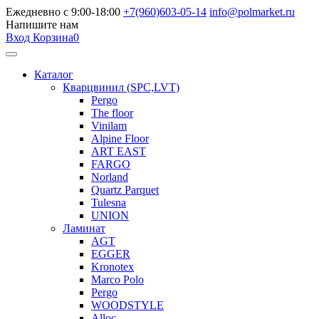
Ежедневно с 9:00-18:00
+7(960)603-05-14
info@polmarket.ru
Напишите нам
Вход
Корзина
0
Каталог
Кварцвинил (SPC,LVT)
Pergo
The floor
Vinilam
Alpine Floor
ART EAST
FARGO
Norland
Quartz Parquet
Tulesna
UNION
Ламинат
AGT
EGGER
Kronotex
Marco Polo
Pergo
WOODSTYLE
Alloc