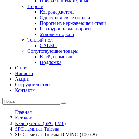
Профили штукатурные
Пороги
Ковродержатель
Одноуровневые пороги
Пороги из нержавеющей стали
Разноуровневые пороги
Угловые пороги
Теплый пол
CALEO
Сопутствующие товары
Клей, герметик
Подложка
О нас
Новости
Акции
Сотрудничество
Контакты
Главная
Каталог
Кварцвинил (SPC,LVT)
SPC ламинат Tulesna
SPC ламинат Tulesna DIVINO (1005-8)