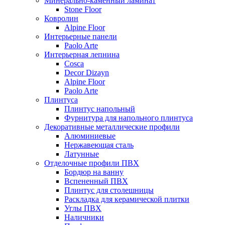
Минерально-каменный ламинат
Stone Floor
Ковролин
Alpine Floor
Интерьерные панели
Paolo Arte
Интерьерная лепнина
Cosca
Decor Dizayn
Alpine Floor
Paolo Arte
Плинтуса
Плинтус напольный
Фурнитура для напольного плинтуса
Декоративные металлические профили
Алюминиевые
Нержавеющая сталь
Латунные
Отделочные профили ПВХ
Бордюр на ванну
Вспененный ПВХ
Плинтус для столешницы
Раскладка для керамической плитки
Углы ПВХ
Наличники