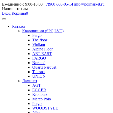
Ежедневно с 9:00-18:00
+7(960)603-05-14
info@polmarket.ru
Напишите нам
Вход
Корзина
0
Каталог
Кварцвинил (SPC,LVT)
Pergo
The floor
Vinilam
Alpine Floor
ART EAST
FARGO
Norland
Quartz Parquet
Tulesna
UNION
Ламинат
AGT
EGGER
Kronotex
Marco Polo
Pergo
WOODSTYLE
Alloc