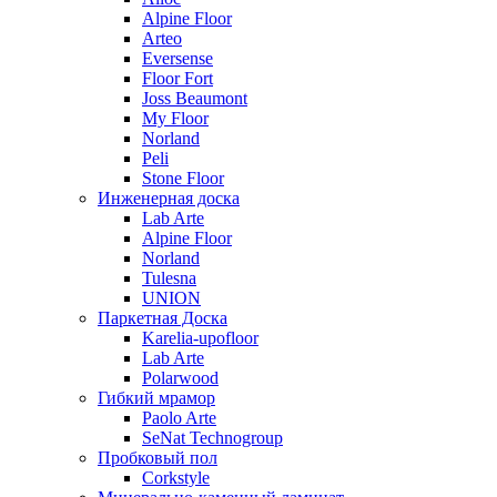
Alpine Floor
Arteo
Eversense
Floor Fort
Joss Beaumont
My Floor
Norland
Peli
Stone Floor
Инженерная доска
Lab Arte
Alpine Floor
Norland
Tulesna
UNION
Паркетная Доска
Karelia-upofloor
Lab Arte
Polarwood
Гибкий мрамор
Paolo Arte
SeNat Technogroup
Пробковый пол
Corkstyle