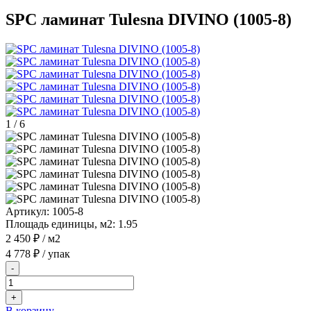
SPC ламинат Tulesna DIVINO (1005-8)
1
/
6
Артикул:
1005-8
Площадь единицы, м2:
1.95
2 450 ₽
/ м2
4 778 ₽
/ упак
-
+
В корзину