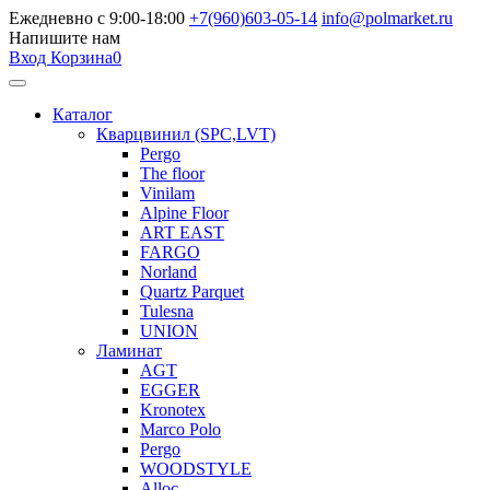
Ежедневно с 9:00-18:00
+7(960)603-05-14
info@polmarket.ru
Напишите нам
Вход
Корзина
0
Каталог
Кварцвинил (SPC,LVT)
Pergo
The floor
Vinilam
Alpine Floor
ART EAST
FARGO
Norland
Quartz Parquet
Tulesna
UNION
Ламинат
AGT
EGGER
Kronotex
Marco Polo
Pergo
WOODSTYLE
Alloc