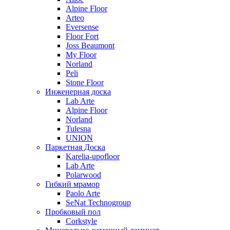
Alpine Floor
Arteo
Eversense
Floor Fort
Joss Beaumont
My Floor
Norland
Peli
Stone Floor
Инженерная доска
Lab Arte
Alpine Floor
Norland
Tulesna
UNION
Паркетная Доска
Karelia-upofloor
Lab Arte
Polarwood
Гибкий мрамор
Paolo Arte
SeNat Technogroup
Пробковый пол
Corkstyle