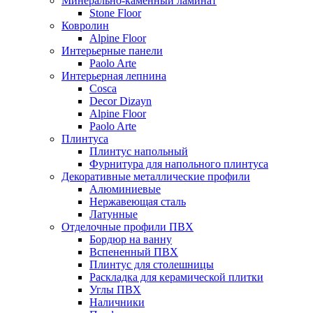
Минерально-каменный ламинат
Stone Floor
Ковролин
Alpine Floor
Интерьерные панели
Paolo Arte
Интерьерная лепнина
Cosca
Decor Dizayn
Alpine Floor
Paolo Arte
Плинтуса
Плинтус напольный
Фурнитура для напольного плинтуса
Декоративные металлические профили
Алюминиевые
Нержавеющая сталь
Латунные
Отделочные профили ПВХ
Бордюр на ванну
Вспененный ПВХ
Плинтус для столешницы
Раскладка для керамической плитки
Углы ПВХ
Наличники