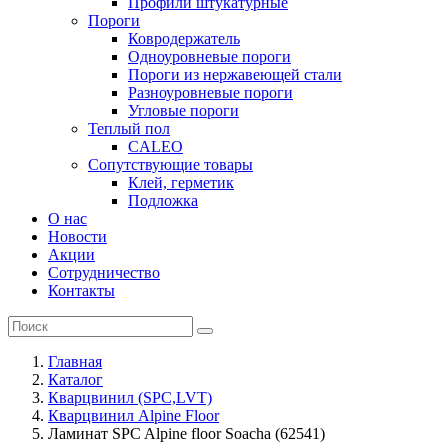
Профили штукатурные
Пороги
Ковродержатель
Одноуровневые пороги
Пороги из нержавеющей стали
Разноуровневые пороги
Угловые пороги
Теплый пол
CALEO
Сопутствующие товары
Клей, герметик
Подложка
О нас
Новости
Акции
Сотрудничество
Контакты
Главная
Каталог
Кварцвинил (SPC,LVT)
Кварцвинил Alpine Floor
Ламинат SPC Alpine floor Soacha (62541)