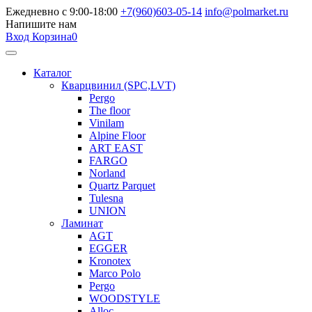
Ежедневно с 9:00-18:00
+7(960)603-05-14
info@polmarket.ru
Напишите нам
Вход
Корзина
0
Каталог
Кварцвинил (SPC,LVT)
Pergo
The floor
Vinilam
Alpine Floor
ART EAST
FARGO
Norland
Quartz Parquet
Tulesna
UNION
Ламинат
AGT
EGGER
Kronotex
Marco Polo
Pergo
WOODSTYLE
Alloc