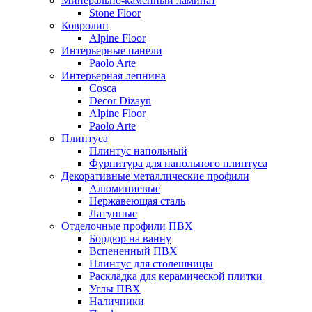
Минерально-каменный ламинат
Stone Floor
Ковролин
Alpine Floor
Интерьерные панели
Paolo Arte
Интерьерная лепнина
Cosca
Decor Dizayn
Alpine Floor
Paolo Arte
Плинтуса
Плинтус напольный
Фурнитура для напольного плинтуса
Декоративные металлические профили
Алюминиевые
Нержавеющая сталь
Латунные
Отделочные профили ПВХ
Бордюр на ванну
Вспененный ПВХ
Плинтус для столешницы
Раскладка для керамической плитки
Углы ПВХ
Наличники