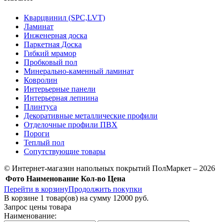
Кварцвинил (SPC,LVT)
Ламинат
Инженерная доска
Паркетная Доска
Гибкий мрамор
Пробковый пол
Минерально-каменный ламинат
Ковролин
Интерьерные панели
Интерьерная лепнина
Плинтуса
Декоративные металлические профили
Отделочные профили ПВХ
Пороги
Теплый пол
Сопутствующие товары
© Интернет-магазин напольных покрытий ПолМаркет – 2026
Фото
Наименование
Кол-во
Цена
Перейти в корзину
Продолжить покупки
В корзине
1
товар(ов) на сумму
12000 руб.
Запрос цены товара
Наименование: