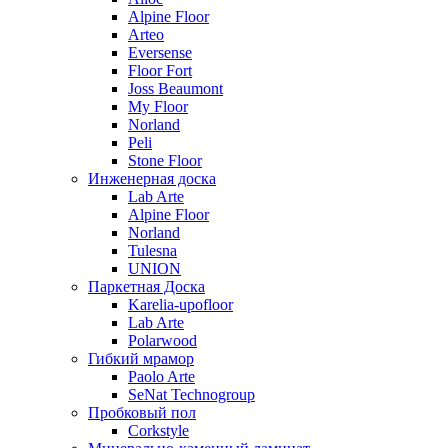
Alpine Floor
Arteo
Eversense
Floor Fort
Joss Beaumont
My Floor
Norland
Peli
Stone Floor
Инженерная доска
Lab Arte
Alpine Floor
Norland
Tulesna
UNION
Паркетная Доска
Karelia-upofloor
Lab Arte
Polarwood
Гибкий мрамор
Paolo Arte
SeNat Technogroup
Пробковый пол
Corkstyle