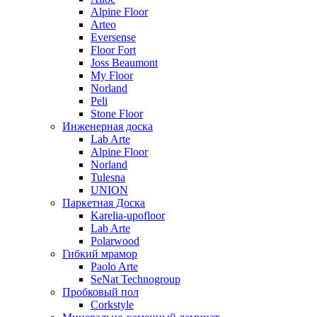
Alpine Floor
Arteo
Eversense
Floor Fort
Joss Beaumont
My Floor
Norland
Peli
Stone Floor
Инженерная доска
Lab Arte
Alpine Floor
Norland
Tulesna
UNION
Паркетная Доска
Karelia-upofloor
Lab Arte
Polarwood
Гибкий мрамор
Paolo Arte
SeNat Technogroup
Пробковый пол
Corkstyle