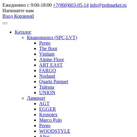
Ежедневно с 9:00-18:00
+7(960)603-05-14
info@polmarket.ru
Напишите нам
Вход
Корзина
0
Каталог
Кварцвинил (SPC,LVT)
Pergo
The floor
Vinilam
Alpine Floor
ART EAST
FARGO
Norland
Quartz Parquet
Tulesna
UNION
Ламинат
AGT
EGGER
Kronotex
Marco Polo
Pergo
WOODSTYLE
Alloc