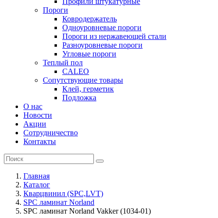
Профили штукатурные
Пороги
Ковродержатель
Одноуровневые пороги
Пороги из нержавеющей стали
Разноуровневые пороги
Угловые пороги
Теплый пол
CALEO
Сопутствующие товары
Клей, герметик
Подложка
О нас
Новости
Акции
Сотрудничество
Контакты
Главная
Каталог
Кварцвинил (SPC,LVT)
SPC ламинат Norland
SPC ламинат Norland Vakker (1034-01)