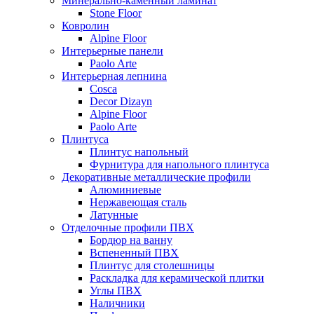
Минерально-каменный ламинат
Stone Floor
Ковролин
Alpine Floor
Интерьерные панели
Paolo Arte
Интерьерная лепнина
Cosca
Decor Dizayn
Alpine Floor
Paolo Arte
Плинтуса
Плинтус напольный
Фурнитура для напольного плинтуса
Декоративные металлические профили
Алюминиевые
Нержавеющая сталь
Латунные
Отделочные профили ПВХ
Бордюр на ванну
Вспененный ПВХ
Плинтус для столешницы
Раскладка для керамической плитки
Углы ПВХ
Наличники