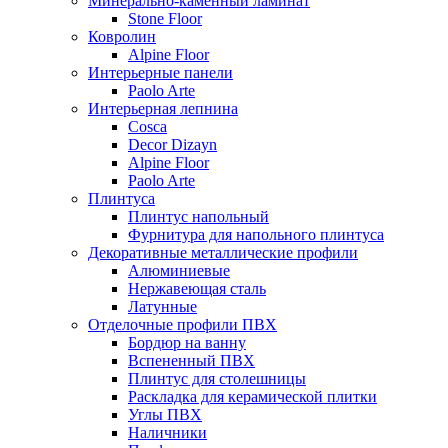
Минерально-каменный ламинат
Stone Floor
Ковролин
Alpine Floor
Интерьерные панели
Paolo Arte
Интерьерная лепнина
Cosca
Decor Dizayn
Alpine Floor
Paolo Arte
Плинтуса
Плинтус напольный
Фурнитура для напольного плинтуса
Декоративные металлические профили
Алюминиевые
Нержавеющая сталь
Латунные
Отделочные профили ПВХ
Бордюр на ванну
Вспененный ПВХ
Плинтус для столешницы
Раскладка для керамической плитки
Углы ПВХ
Наличники