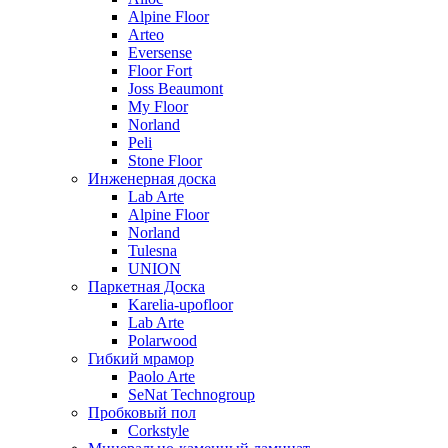
Alpine Floor
Arteo
Eversense
Floor Fort
Joss Beaumont
My Floor
Norland
Peli
Stone Floor
Инженерная доска
Lab Arte
Alpine Floor
Norland
Tulesna
UNION
Паркетная Доска
Karelia-upofloor
Lab Arte
Polarwood
Гибкий мрамор
Paolo Arte
SeNat Technogroup
Пробковый пол
Corkstyle