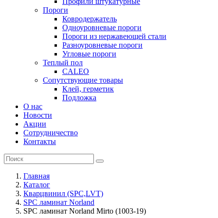
Профили штукатурные
Пороги
Ковродержатель
Одноуровневые пороги
Пороги из нержавеющей стали
Разноуровневые пороги
Угловые пороги
Теплый пол
CALEO
Сопутствующие товары
Клей, герметик
Подложка
О нас
Новости
Акции
Сотрудничество
Контакты
Главная
Каталог
Кварцвинил (SPC,LVT)
SPC ламинат Norland
SPC ламинат Norland Mirto (1003-19)