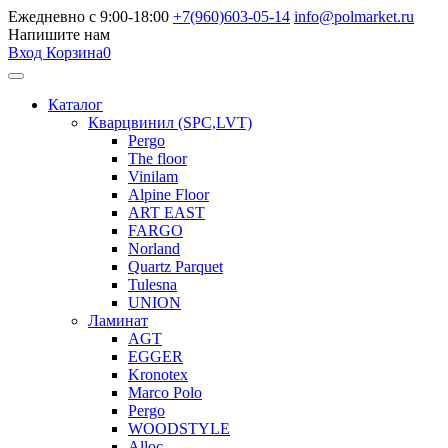
Ежедневно с 9:00-18:00
+7(960)603-05-14
info@polmarket.ru
Напишите нам
Вход
Корзина
0
Каталог
Кварцвинил (SPC,LVT)
Pergo
The floor
Vinilam
Alpine Floor
ART EAST
FARGO
Norland
Quartz Parquet
Tulesna
UNION
Ламинат
AGT
EGGER
Kronotex
Marco Polo
Pergo
WOODSTYLE
Alloc