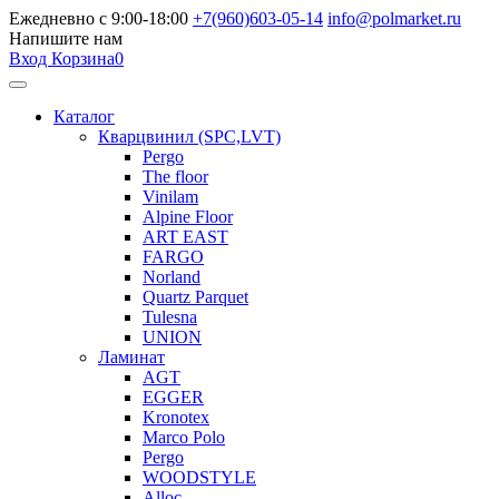
Ежедневно с 9:00-18:00
+7(960)603-05-14
info@polmarket.ru
Напишите нам
Вход
Корзина
0
Каталог
Кварцвинил (SPC,LVT)
Pergo
The floor
Vinilam
Alpine Floor
ART EAST
FARGO
Norland
Quartz Parquet
Tulesna
UNION
Ламинат
AGT
EGGER
Kronotex
Marco Polo
Pergo
WOODSTYLE
Alloc