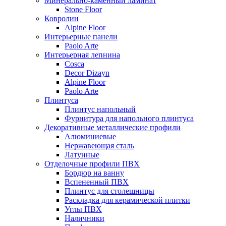
Минерально-каменный ламинат
Stone Floor
Ковролин
Alpine Floor
Интерьерные панели
Paolo Arte
Интерьерная лепнина
Cosca
Decor Dizayn
Alpine Floor
Paolo Arte
Плинтуса
Плинтус напольный
Фурнитура для напольного плинтуса
Декоративные металлические профили
Алюминиевые
Нержавеющая сталь
Латунные
Отделочные профили ПВХ
Бордюр на ванну
Вспененный ПВХ
Плинтус для столешницы
Раскладка для керамической плитки
Углы ПВХ
Наличники