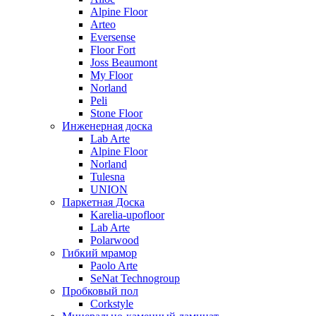
Alpine Floor
Arteo
Eversense
Floor Fort
Joss Beaumont
My Floor
Norland
Peli
Stone Floor
Инженерная доска
Lab Arte
Alpine Floor
Norland
Tulesna
UNION
Паркетная Доска
Karelia-upofloor
Lab Arte
Polarwood
Гибкий мрамор
Paolo Arte
SeNat Technogroup
Пробковый пол
Corkstyle