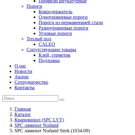
Профили штукатурные
Пороги
Ковродержатель
Одноуровневые пороги
Пороги из нержавеющей стали
Разноуровневые пороги
Угловые пороги
Теплый пол
CALEO
Сопутствующие товары
Клей, герметик
Подложка
О нас
Новости
Акции
Сотрудничество
Контакты
Главная
Каталог
Кварцвинил (SPC,LVT)
SPC ламинат Norland
SPC ламинат Norland Sterk (1034-09)