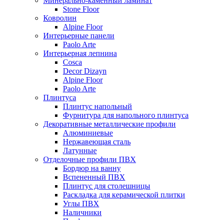
Минерально-каменный ламинат
Stone Floor
Ковролин
Alpine Floor
Интерьерные панели
Paolo Arte
Интерьерная лепнина
Cosca
Decor Dizayn
Alpine Floor
Paolo Arte
Плинтуса
Плинтус напольный
Фурнитура для напольного плинтуса
Декоративные металлические профили
Алюминиевые
Нержавеющая сталь
Латунные
Отделочные профили ПВХ
Бордюр на ванну
Вспененный ПВХ
Плинтус для столешницы
Раскладка для керамической плитки
Углы ПВХ
Наличники