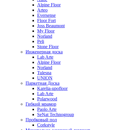
Alpine Floor
Arteo
Eversense
Floor Fort
Joss Beaumont
My Floor
Norland
Peli
Stone Floor
Инженерная доска
Lab Arte
Alpine Floor
Norland
Tulesna
UNION
Паркетная Доска
Karelia-upofloor
Lab Arte
Polarwood
Гибкий мрамор
Paolo Arte
SeNat Technogroup
Пробковый пол
Corkstyle