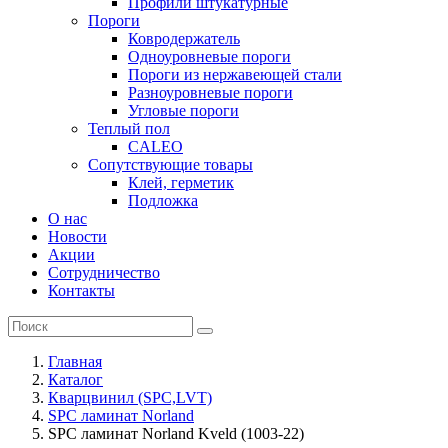
Профили штукатурные
Пороги
Ковродержатель
Одноуровневые пороги
Пороги из нержавеющей стали
Разноуровневые пороги
Угловые пороги
Теплый пол
CALEO
Сопутствующие товары
Клей, герметик
Подложка
О нас
Новости
Акции
Сотрудничество
Контакты
Главная
Каталог
Кварцвинил (SPC,LVT)
SPC ламинат Norland
SPC ламинат Norland Kveld (1003-22)