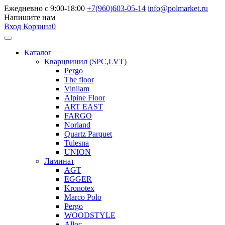
Ежедневно с 9:00-18:00
+7(960)603-05-14
info@polmarket.ru
Напишите нам
Вход
Корзина
0
Каталог
Кварцвинил (SPC,LVT)
Pergo
The floor
Vinilam
Alpine Floor
ART EAST
FARGO
Norland
Quartz Parquet
Tulesna
UNION
Ламинат
AGT
EGGER
Kronotex
Marco Polo
Pergo
WOODSTYLE
Alloc