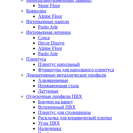
Минерально-каменный ламинат
Stone Floor
Ковролин
Alpine Floor
Интерьерные панели
Paolo Arte
Интерьерная лепнина
Cosca
Decor Dizayn
Alpine Floor
Paolo Arte
Плинтуса
Плинтус напольный
Фурнитура для напольного плинтуса
Декоративные металлические профили
Алюминиевые
Нержавеющая сталь
Латунные
Отделочные профили ПВХ
Бордюр на ванну
Вспененный ПВХ
Плинтус для столешницы
Раскладка для керамической плитки
Углы ПВХ
Наличники