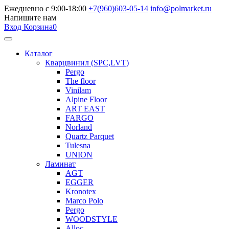
Ежедневно с 9:00-18:00
+7(960)603-05-14
info@polmarket.ru
Напишите нам
Вход
Корзина
0
Каталог
Кварцвинил (SPC,LVT)
Pergo
The floor
Vinilam
Alpine Floor
ART EAST
FARGO
Norland
Quartz Parquet
Tulesna
UNION
Ламинат
AGT
EGGER
Kronotex
Marco Polo
Pergo
WOODSTYLE
Alloc