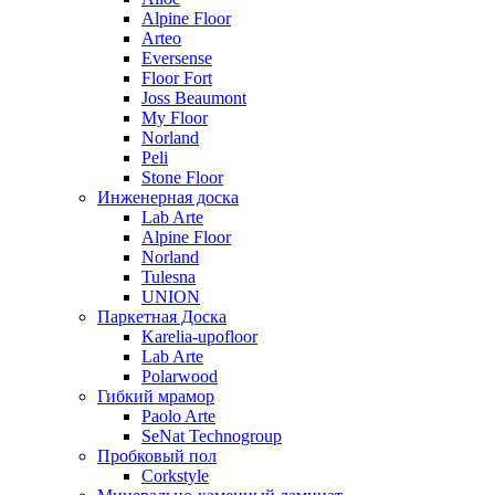
Alpine Floor
Arteo
Eversense
Floor Fort
Joss Beaumont
My Floor
Norland
Peli
Stone Floor
Инженерная доска
Lab Arte
Alpine Floor
Norland
Tulesna
UNION
Паркетная Доска
Karelia-upofloor
Lab Arte
Polarwood
Гибкий мрамор
Paolo Arte
SeNat Technogroup
Пробковый пол
Corkstyle