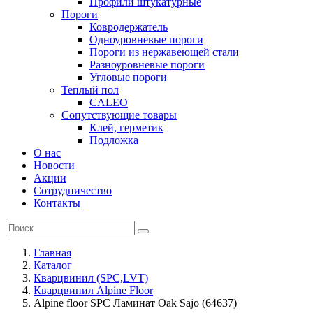
Профили штукатурные
Пороги
Ковродержатель
Одноуровневые пороги
Пороги из нержавеющей стали
Разноуровневые пороги
Угловые пороги
Теплый пол
CALEO
Сопутствующие товары
Клей, герметик
Подложка
О нас
Новости
Акции
Сотрудничество
Контакты
Главная
Каталог
Кварцвинил (SPC,LVT)
Кварцвинил Alpine Floor
Alpine floor SPC Ламинат Oak Sajo (64637)