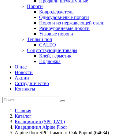
Профили штукатурные
Пороги
Ковродержатель
Одноуровневые пороги
Пороги из нержавеющей стали
Разноуровневые пороги
Угловые пороги
Теплый пол
CALEO
Сопутствующие товары
Клей, герметик
Подложка
О нас
Новости
Акции
Сотрудничество
Контакты
Главная
Каталог
Кварцвинил (SPC,LVT)
Кварцвинил Alpine Floor
Alpine floor SPC Ламинат Oak Poprad (64634)