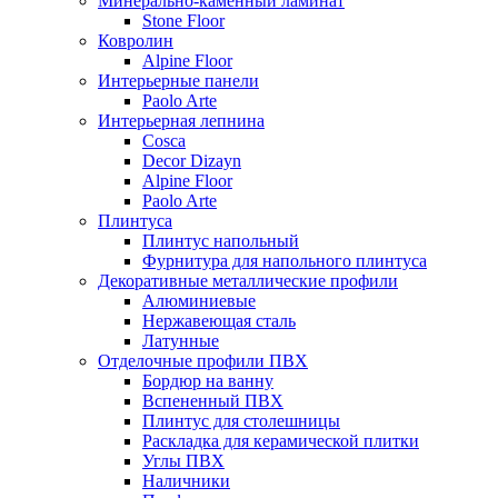
Минерально-каменный ламинат
Stone Floor
Ковролин
Alpine Floor
Интерьерные панели
Paolo Arte
Интерьерная лепнина
Cosca
Decor Dizayn
Alpine Floor
Paolo Arte
Плинтуса
Плинтус напольный
Фурнитура для напольного плинтуса
Декоративные металлические профили
Алюминиевые
Нержавеющая сталь
Латунные
Отделочные профили ПВХ
Бордюр на ванну
Вспененный ПВХ
Плинтус для столешницы
Раскладка для керамической плитки
Углы ПВХ
Наличники