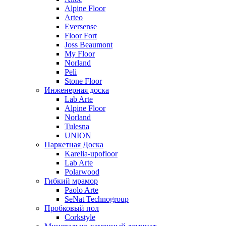
Alpine Floor
Arteo
Eversense
Floor Fort
Joss Beaumont
My Floor
Norland
Peli
Stone Floor
Инженерная доска
Lab Arte
Alpine Floor
Norland
Tulesna
UNION
Паркетная Доска
Karelia-upofloor
Lab Arte
Polarwood
Гибкий мрамор
Paolo Arte
SeNat Technogroup
Пробковый пол
Corkstyle