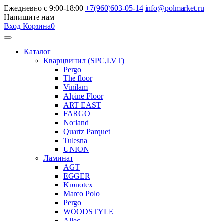
Ежедневно с 9:00-18:00
+7(960)603-05-14
info@polmarket.ru
Напишите нам
Вход
Корзина
0
Каталог
Кварцвинил (SPC,LVT)
Pergo
The floor
Vinilam
Alpine Floor
ART EAST
FARGO
Norland
Quartz Parquet
Tulesna
UNION
Ламинат
AGT
EGGER
Kronotex
Marco Polo
Pergo
WOODSTYLE
Alloc