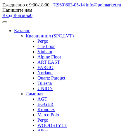
Ежедневно с 9:00-18:00
+7(960)603-05-14
info@polmarket.ru
Напишите нам
Вход
Корзина
0
Каталог
Кварцвинил (SPC,LVT)
Pergo
The floor
Vinilam
Alpine Floor
ART EAST
FARGO
Norland
Quartz Parquet
Tulesna
UNION
Ламинат
AGT
EGGER
Kronotex
Marco Polo
Pergo
WOODSTYLE
Alloc