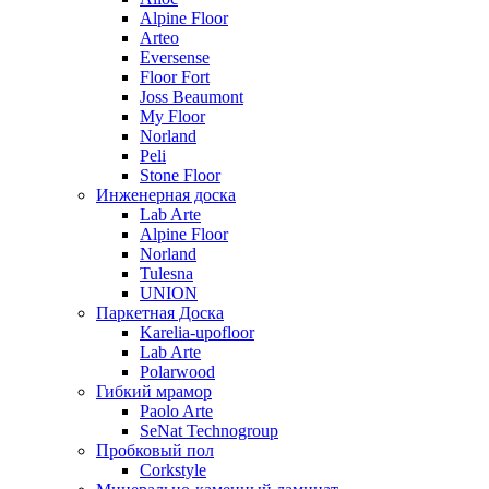
Alpine Floor
Arteo
Eversense
Floor Fort
Joss Beaumont
My Floor
Norland
Peli
Stone Floor
Инженерная доска
Lab Arte
Alpine Floor
Norland
Tulesna
UNION
Паркетная Доска
Karelia-upofloor
Lab Arte
Polarwood
Гибкий мрамор
Paolo Arte
SeNat Technogroup
Пробковый пол
Corkstyle