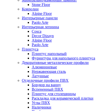
Минерально-каменный ламинат
Stone Floor
Ковролин
Alpine Floor
Интерьерные панели
Paolo Arte
Интерьерная лепнина
Cosca
Decor Dizayn
Alpine Floor
Paolo Arte
Плинтуса
Плинтус напольный
Фурнитура для напольного плинтуса
Декоративные металлические профили
Алюминиевые
Нержавеющая сталь
Латунные
Отделочные профили ПВХ
Бордюр на ванну
Вспененный ПВХ
Плинтус для столешницы
Раскладка для керамической плитки
Углы ПВХ
Наличники