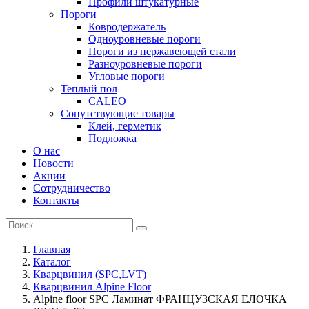
Профили штукатурные
Пороги
Ковродержатель
Одноуровневые пороги
Пороги из нержавеющей стали
Разноуровневые пороги
Угловые пороги
Теплый пол
CALEO
Сопутствующие товары
Клей, герметик
Подложка
О нас
Новости
Акции
Сотрудничество
Контакты
Главная
Каталог
Кварцвинил (SPC,LVT)
Кварцвинил Alpine Floor
Alpine floor SPC Ламинат ФРАНЦУЗСКАЯ ЕЛОЧКА