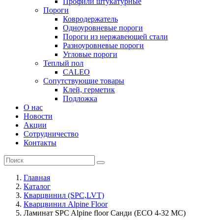
Профили штукатурные
Пороги
Ковродержатель
Одноуровневые пороги
Пороги из нержавеющей стали
Разноуровневые пороги
Угловые пороги
Теплый пол
CALEO
Сопутствующие товары
Клей, герметик
Подложка
О нас
Новости
Акции
Сотрудничество
Контакты
Главная
Каталог
Кварцвинил (SPC,LVT)
Кварцвинил Alpine Floor
Ламинат SPC Alpine floor Санди (ЕСО 4-32 MC)