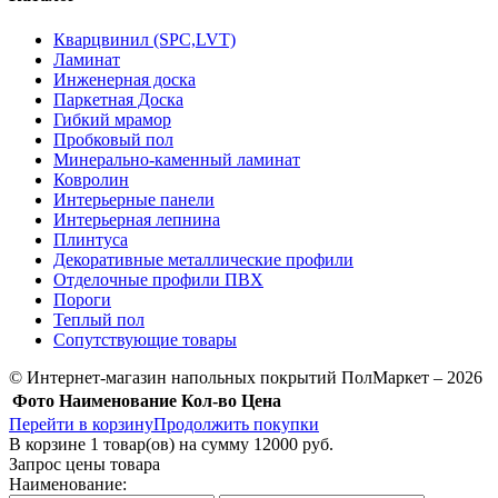
Кварцвинил (SPC,LVT)
Ламинат
Инженерная доска
Паркетная Доска
Гибкий мрамор
Пробковый пол
Минерально-каменный ламинат
Ковролин
Интерьерные панели
Интерьерная лепнина
Плинтуса
Декоративные металлические профили
Отделочные профили ПВХ
Пороги
Теплый пол
Сопутствующие товары
© Интернет-магазин напольных покрытий ПолМаркет – 2026
Фото
Наименование
Кол-во
Цена
Перейти в корзину
Продолжить покупки
В корзине
1
товар(ов) на сумму
12000 руб.
Запрос цены товара
Наименование: