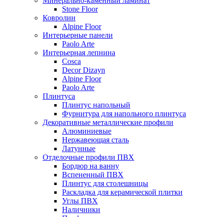
Минерально-каменный ламинат
Stone Floor
Ковролин
Alpine Floor
Интерьерные панели
Paolo Arte
Интерьерная лепнина
Cosca
Decor Dizayn
Alpine Floor
Paolo Arte
Плинтуса
Плинтус напольный
Фурнитура для напольного плинтуса
Декоративные металлические профили
Алюминиевые
Нержавеющая сталь
Латунные
Отделочные профили ПВХ
Бордюр на ванну
Вспененный ПВХ
Плинтус для столешницы
Раскладка для керамической плитки
Углы ПВХ
Наличники