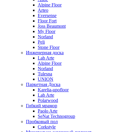
Alpine Floor
Arteo
Eversense
Floor Fort
Joss Beaumont
My Floor
Norland
Peli
Stone Floor
Инженерная доска
Lab Arte
Alpine Floor
Norland
Tulesna
UNION
Паркетная Доска
Karelia-upofloor
Lab Arte
Polarwood
Гибкий мрамор
Paolo Arte
SeNat Technogroup
Пробковый пол
Corkstyle