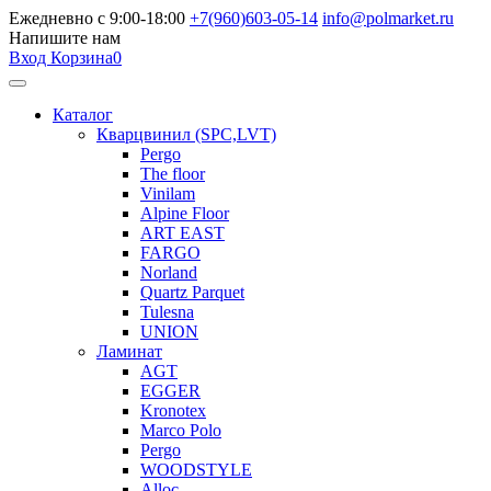
Ежедневно с 9:00-18:00
+7(960)603-05-14
info@polmarket.ru
Напишите нам
Вход
Корзина
0
Каталог
Кварцвинил (SPC,LVT)
Pergo
The floor
Vinilam
Alpine Floor
ART EAST
FARGO
Norland
Quartz Parquet
Tulesna
UNION
Ламинат
AGT
EGGER
Kronotex
Marco Polo
Pergo
WOODSTYLE
Alloc