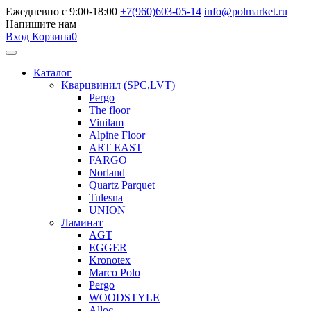
Ежедневно с 9:00-18:00
+7(960)603-05-14
info@polmarket.ru
Напишите нам
Вход
Корзина
0
Каталог
Кварцвинил (SPC,LVT)
Pergo
The floor
Vinilam
Alpine Floor
ART EAST
FARGO
Norland
Quartz Parquet
Tulesna
UNION
Ламинат
AGT
EGGER
Kronotex
Marco Polo
Pergo
WOODSTYLE
Alloc