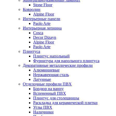
Минерально-каменный ламинат
Stone Floor
Ковролин
Alpine Floor
Интерьерные панели
Paolo Arte
Интерьерная лепнина
Cosca
Decor Dizayn
Alpine Floor
Paolo Arte
Плинтуса
Плинтус напольный
Фурнитура для напольного плинтуса
Декоративные металлические профили
Алюминиевые
Нержавеющая сталь
Латунные
Отделочные профили ПВХ
Бордюр на ванну
Вспененный ПВХ
Плинтус для столешницы
Раскладка для керамической плитки
Углы ПВХ
Наличники