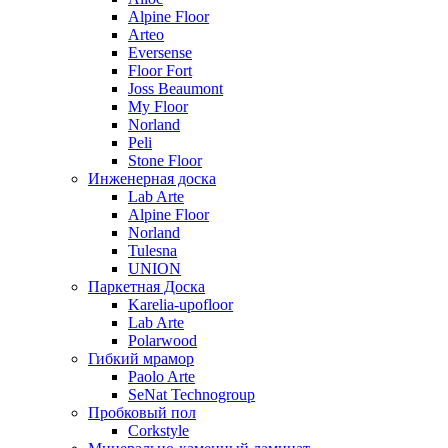
Alpine Floor
Arteo
Eversense
Floor Fort
Joss Beaumont
My Floor
Norland
Peli
Stone Floor
Инженерная доска
Lab Arte
Alpine Floor
Norland
Tulesna
UNION
Паркетная Доска
Karelia-upofloor
Lab Arte
Polarwood
Гибкий мрамор
Paolo Arte
SeNat Technogroup
Пробковый пол
Corkstyle