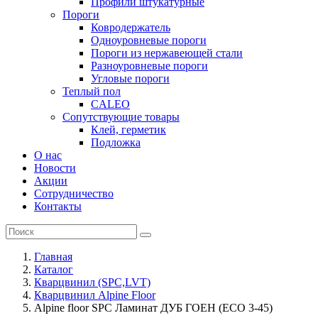
Профили штукатурные
Пороги
Ковродержатель
Одноуровневые пороги
Пороги из нержавеющей стали
Разноуровневые пороги
Угловые пороги
Теплый пол
CALEO
Сопутствующие товары
Клей, герметик
Подложка
О нас
Новости
Акции
Сотрудничество
Контакты
Главная
Каталог
Кварцвинил (SPC,LVT)
Кварцвинил Alpine Floor
Alpine floor SPC Ламинат ДУБ ГОЕН (ЕСО 3-45)