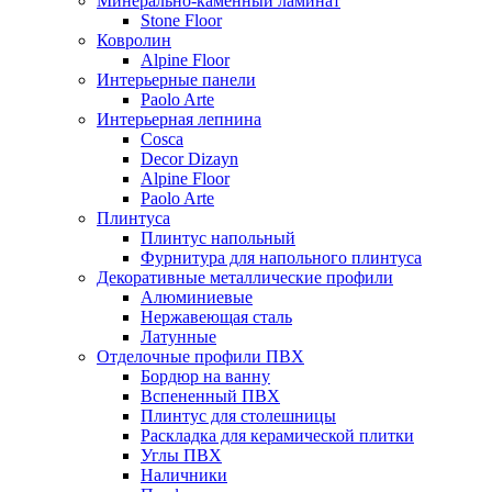
Минерально-каменный ламинат
Stone Floor
Ковролин
Alpine Floor
Интерьерные панели
Paolo Arte
Интерьерная лепнина
Cosca
Decor Dizayn
Alpine Floor
Paolo Arte
Плинтуса
Плинтус напольный
Фурнитура для напольного плинтуса
Декоративные металлические профили
Алюминиевые
Нержавеющая сталь
Латунные
Отделочные профили ПВХ
Бордюр на ванну
Вспененный ПВХ
Плинтус для столешницы
Раскладка для керамической плитки
Углы ПВХ
Наличники