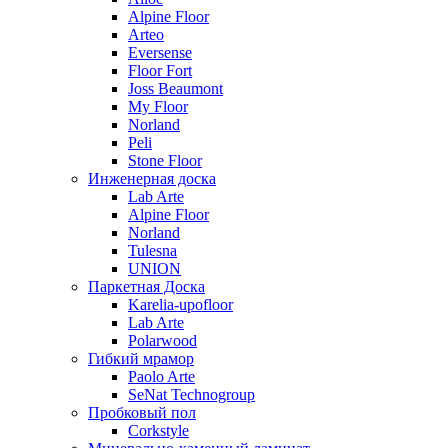
Alpine Floor
Arteo
Eversense
Floor Fort
Joss Beaumont
My Floor
Norland
Peli
Stone Floor
Инженерная доска
Lab Arte
Alpine Floor
Norland
Tulesna
UNION
Паркетная Доска
Karelia-upofloor
Lab Arte
Polarwood
Гибкий мрамор
Paolo Arte
SeNat Technogroup
Пробковый пол
Corkstyle