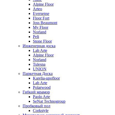
Alpine Floor
Arteo
Eversense
Floor Fort
Joss Beaumont
My Floor
Norland
Peli
Stone Floor
Инженерная доска
Lab Arte
Alpine Floor
Norland
Tulesna
UNION
Паркетная Доска
Karelia-upofloor
Lab Arte
Polarwood
Гибкий мрамор
Paolo Arte
SeNat Technogroup
Пробковый пол
Corkstyle