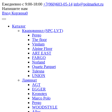
Ежедневно с 9:00-18:00
+7(960)603-05-14
info@polmarket.ru
Напишите нам
Вход
Корзина
0
Каталог
Кварцвинил (SPC,LVT)
Pergo
The floor
Vinilam
Alpine Floor
ART EAST
FARGO
Norland
Quartz Parquet
Tulesna
UNION
Ламинат
AGT
EGGER
Kronotex
Marco Polo
Pergo
WOODSTYLE
Alloc