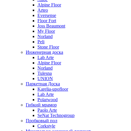
Alpine Floor
Arteo
Eversense
Floor Fort
Joss Beaumont
My Floor
Norland
Peli
Stone Floor
Инженерная доска
Lab Arte
Alpine Floor
Norland
Tulesna
UNION
Паркетная Доска
Karelia-upofloor
Lab Arte
Polarwood
Гибкий мрамор
Paolo Arte
SeNat Technogroup
Пробковый пол
Corkstyle