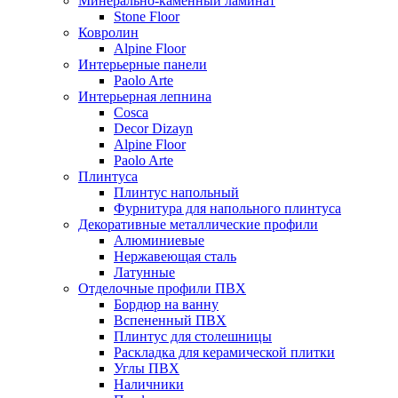
Минерально-каменный ламинат
Stone Floor
Ковролин
Alpine Floor
Интерьерные панели
Paolo Arte
Интерьерная лепнина
Cosca
Decor Dizayn
Alpine Floor
Paolo Arte
Плинтуса
Плинтус напольный
Фурнитура для напольного плинтуса
Декоративные металлические профили
Алюминиевые
Нержавеющая сталь
Латунные
Отделочные профили ПВХ
Бордюр на ванну
Вспененный ПВХ
Плинтус для столешницы
Раскладка для керамической плитки
Углы ПВХ
Наличники