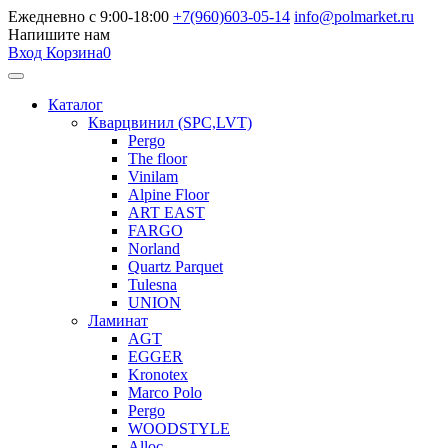
Ежедневно с 9:00-18:00
+7(960)603-05-14
info@polmarket.ru
Напишите нам
Вход
Корзина
0
Каталог
Кварцвинил (SPC,LVT)
Pergo
The floor
Vinilam
Alpine Floor
ART EAST
FARGO
Norland
Quartz Parquet
Tulesna
UNION
Ламинат
AGT
EGGER
Kronotex
Marco Polo
Pergo
WOODSTYLE
Alloc