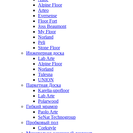
Alpine Floor
Arteo
Eversense
Floor Fort
Joss Beaumont
My Floor
Norland
Peli
Stone Floor
Инженерная доска
Lab Arte
Alpine Floor
Norland
Tulesna
UNION
Паркетная Доска
Karelia-upofloor
Lab Arte
Polarwood
Гибкий мрамор
Paolo Arte
SeNat Technogroup
Пробковый пол
Corkstyle