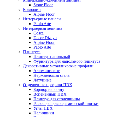
Минерально-каменный ламинат
Stone Floor
Ковролин
Alpine Floor
Интерьерные панели
Paolo Arte
Интерьерная лепнина
Cosca
Decor Dizayn
Alpine Floor
Paolo Arte
Плинтуса
Плинтус напольный
Фурнитура для напольного плинтуса
Декоративные металлические профили
Алюминиевые
Нержавеющая сталь
Латунные
Отделочные профили ПВХ
Бордюр на ванну
Вспененный ПВХ
Плинтус для столешницы
Раскладка для керамической плитки
Углы ПВХ
Наличники