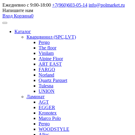
Ежедневно с 9:00-18:00
+7(960)603-05-14
info@polmarket.ru
Напишите нам
Вход
Корзина
0
Каталог
Кварцвинил (SPC,LVT)
Pergo
The floor
Vinilam
Alpine Floor
ART EAST
FARGO
Norland
Quartz Parquet
Tulesna
UNION
Ламинат
AGT
EGGER
Kronotex
Marco Polo
Pergo
WOODSTYLE
Alloc