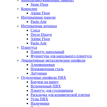
Минерально-каменный ламинат
Stone Floor
Ковролин
Alpine Floor
Интерьерные панели
Paolo Arte
Интерьерная лепнина
Cosca
Decor Dizayn
Alpine Floor
Paolo Arte
Плинтуса
Плинтус напольный
Фурнитура для напольного плинтуса
Декоративные металлические профили
Алюминиевые
Нержавеющая сталь
Латунные
Отделочные профили ПВХ
Бордюр на ванну
Вспененный ПВХ
Плинтус для столешницы
Раскладка для керамической плитки
Углы ПВХ
Наличники