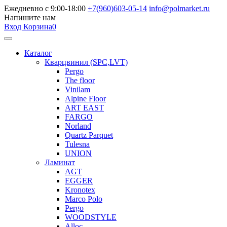
Ежедневно с 9:00-18:00
+7(960)603-05-14
info@polmarket.ru
Напишите нам
Вход
Корзина
0
Каталог
Кварцвинил (SPC,LVT)
Pergo
The floor
Vinilam
Alpine Floor
ART EAST
FARGO
Norland
Quartz Parquet
Tulesna
UNION
Ламинат
AGT
EGGER
Kronotex
Marco Polo
Pergo
WOODSTYLE
Alloc