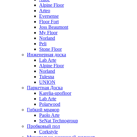
Alpine Floor
Arteo
Eversense
Floor Fort
Joss Beaumont
My Floor
Norland
Peli
Stone Floor
Инженерная доска
Lab Arte
Alpine Floor
Norland
Tulesna
UNION
Паркетная Доска
Karelia-upofloor
Lab Arte
Polarwood
Гибкий мрамор
Paolo Arte
SeNat Technogroup
Пробковый пол
Corkstyle