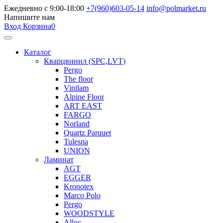
Ежедневно с 9:00-18:00
+7(960)603-05-14
info@polmarket.ru
Напишите нам
Вход
Корзина
0
Каталог
Кварцвинил (SPC,LVT)
Pergo
The floor
Vinilam
Alpine Floor
ART EAST
FARGO
Norland
Quartz Parquet
Tulesna
UNION
Ламинат
AGT
EGGER
Kronotex
Marco Polo
Pergo
WOODSTYLE
Alloc