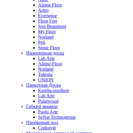
Alpine Floor
Arteo
Eversense
Floor Fort
Joss Beaumont
My Floor
Norland
Peli
Stone Floor
Инженерная доска
Lab Arte
Alpine Floor
Norland
Tulesna
UNION
Паркетная Доска
Karelia-upofloor
Lab Arte
Polarwood
Гибкий мрамор
Paolo Arte
SeNat Technogroup
Пробковый пол
Corkstyle