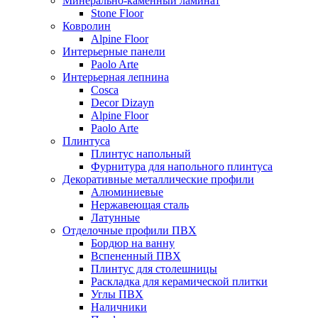
Минерально-каменный ламинат
Stone Floor
Ковролин
Alpine Floor
Интерьерные панели
Paolo Arte
Интерьерная лепнина
Cosca
Decor Dizayn
Alpine Floor
Paolo Arte
Плинтуса
Плинтус напольный
Фурнитура для напольного плинтуса
Декоративные металлические профили
Алюминиевые
Нержавеющая сталь
Латунные
Отделочные профили ПВХ
Бордюр на ванну
Вспененный ПВХ
Плинтус для столешницы
Раскладка для керамической плитки
Углы ПВХ
Наличники