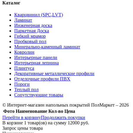
Каталог
Кварцвинил (SPC,LVT)
Ламинат
Инженерная доска
Паркетная Доска
Гибкий мрамор
Пробковый пол
Минерально-каменный ламинат
Ковролин
Интерьерные панели
Интерьерная лепнина
Плинтуса
Декоративные металлические профили
Отделочные профили ПВХ
Пороги
Теплый пол
Сопутствующие товары
© Интернет-магазин напольных покрытий ПолМаркет – 2026
Фото
Наименование
Кол-во
Цена
Перейти в корзину
Продолжить покупки
В корзине
1
товар(ов) на сумму
12000 руб.
Запрос цены товара