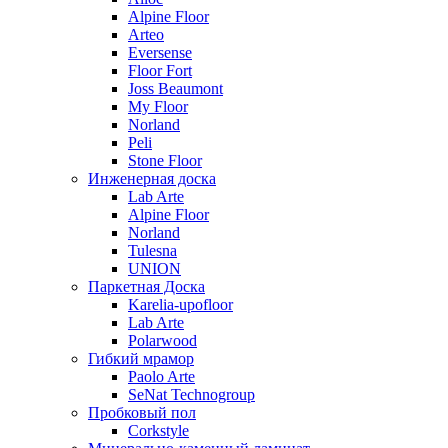
Alpine Floor
Arteo
Eversense
Floor Fort
Joss Beaumont
My Floor
Norland
Peli
Stone Floor
Инженерная доска
Lab Arte
Alpine Floor
Norland
Tulesna
UNION
Паркетная Доска
Karelia-upofloor
Lab Arte
Polarwood
Гибкий мрамор
Paolo Arte
SeNat Technogroup
Пробковый пол
Corkstyle