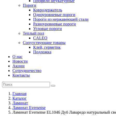
Профили штукатурные
Пороги
Ковродержатель
Одноуровневые пороги
Пороги из нержавеющей стали
Разноуровневые пороги
Угловые пороги
Теплый пол
CALEO
Сопутствующие товары
Клей, герметик
Подложка
О нас
Новости
Акции
Сотрудничество
Контакты
Главная
Каталог
Ламинат
Ламинат Eversense
Ламинат Eversense EL1046 Дуб Лаваредо натуральный св