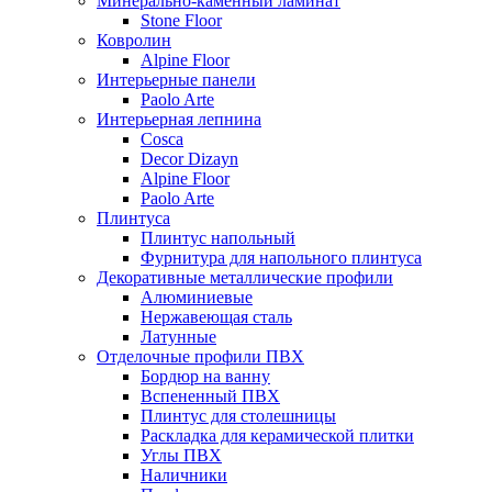
Минерально-каменный ламинат
Stone Floor
Ковролин
Alpine Floor
Интерьерные панели
Paolo Arte
Интерьерная лепнина
Cosca
Decor Dizayn
Alpine Floor
Paolo Arte
Плинтуса
Плинтус напольный
Фурнитура для напольного плинтуса
Декоративные металлические профили
Алюминиевые
Нержавеющая сталь
Латунные
Отделочные профили ПВХ
Бордюр на ванну
Вспененный ПВХ
Плинтус для столешницы
Раскладка для керамической плитки
Углы ПВХ
Наличники