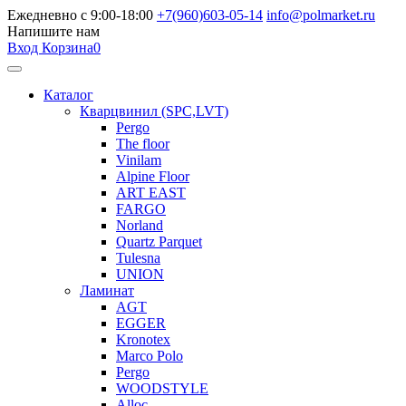
Ежедневно с 9:00-18:00
+7(960)603-05-14
info@polmarket.ru
Напишите нам
Вход
Корзина
0
Каталог
Кварцвинил (SPC,LVT)
Pergo
The floor
Vinilam
Alpine Floor
ART EAST
FARGO
Norland
Quartz Parquet
Tulesna
UNION
Ламинат
AGT
EGGER
Kronotex
Marco Polo
Pergo
WOODSTYLE
Alloc