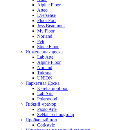
Alpine Floor
Arteo
Eversense
Floor Fort
Joss Beaumont
My Floor
Norland
Peli
Stone Floor
Инженерная доска
Lab Arte
Alpine Floor
Norland
Tulesna
UNION
Паркетная Доска
Karelia-upofloor
Lab Arte
Polarwood
Гибкий мрамор
Paolo Arte
SeNat Technogroup
Пробковый пол
Corkstyle