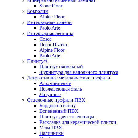
Минерально-каменный ламинат
Stone Floor
Ковролин
Alpine Floor
Интерьерные панели
Paolo Arte
Интерьерная лепнина
Cosca
Decor Dizayn
Alpine Floor
Paolo Arte
Плинтуса
Плинтус напольный
Фурнитура для напольного плинтуса
Декоративные металлические профили
Алюминиевые
Нержавеющая сталь
Латунные
Отделочные профили ПВХ
Бордюр на ванну
Вспененный ПВХ
Плинтус для столешницы
Раскладка для керамической плитки
Углы ПВХ
Наличники