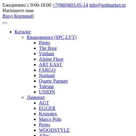
Ежедневно с 9:00-18:00
+7(960)603-05-14
info@polmarket.ru
Напишите нам
Вход
Корзина
0
Каталог
Кварцвинил (SPC,LVT)
Pergo
The floor
Vinilam
Alpine Floor
ART EAST
FARGO
Norland
Quartz Parquet
Tulesna
UNION
Ламинат
AGT
EGGER
Kronotex
Marco Polo
Pergo
WOODSTYLE
Alloc