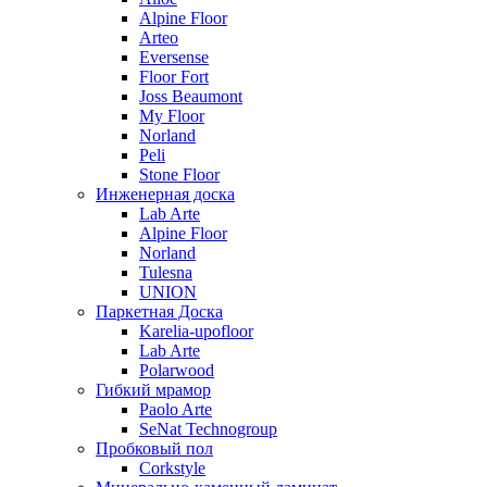
Alpine Floor
Arteo
Eversense
Floor Fort
Joss Beaumont
My Floor
Norland
Peli
Stone Floor
Инженерная доска
Lab Arte
Alpine Floor
Norland
Tulesna
UNION
Паркетная Доска
Karelia-upofloor
Lab Arte
Polarwood
Гибкий мрамор
Paolo Arte
SeNat Technogroup
Пробковый пол
Corkstyle