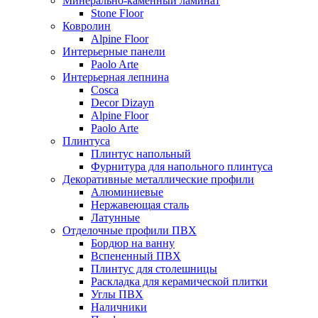
Минерально-каменный ламинат
Stone Floor
Ковролин
Alpine Floor
Интерьерные панели
Paolo Arte
Интерьерная лепнина
Cosca
Decor Dizayn
Alpine Floor
Paolo Arte
Плинтуса
Плинтус напольный
Фурнитура для напольного плинтуса
Декоративные металлические профили
Алюминиевые
Нержавеющая сталь
Латунные
Отделочные профили ПВХ
Бордюр на ванну
Вспененный ПВХ
Плинтус для столешницы
Раскладка для керамической плитки
Углы ПВХ
Наличники