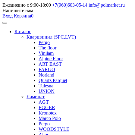
Ежедневно с 9:00-18:00
+7(960)603-05-14
info@polmarket.ru
Напишите нам
Вход
Корзина
0
Каталог
Кварцвинил (SPC,LVT)
Pergo
The floor
Vinilam
Alpine Floor
ART EAST
FARGO
Norland
Quartz Parquet
Tulesna
UNION
Ламинат
AGT
EGGER
Kronotex
Marco Polo
Pergo
WOODSTYLE
Alloc