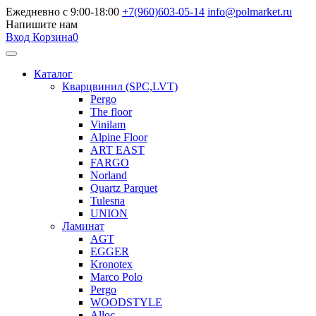
Ежедневно с 9:00-18:00
+7(960)603-05-14
info@polmarket.ru
Напишите нам
Вход
Корзина
0
Каталог
Кварцвинил (SPC,LVT)
Pergo
The floor
Vinilam
Alpine Floor
ART EAST
FARGO
Norland
Quartz Parquet
Tulesna
UNION
Ламинат
AGT
EGGER
Kronotex
Marco Polo
Pergo
WOODSTYLE
Alloc