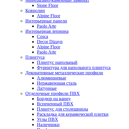
Минерально-каменный ламинат
Stone Floor
Ковролин
Alpine Floor
Интерьерные панели
Paolo Arte
Интерьерная лепнина
Cosca
Decor Dizayn
Alpine Floor
Paolo Arte
Плинтуса
Плинтус напольный
Фурнитура для напольного плинтуса
Декоративные металлические профили
Алюминиевые
Нержавеющая сталь
Латунные
Отделочные профили ПВХ
Бордюр на ванну
Вспененный ПВХ
Плинтус для столешницы
Раскладка для керамической плитки
Углы ПВХ
Наличники