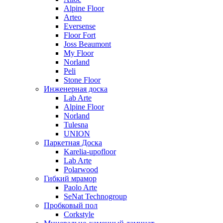
Alpine Floor
Arteo
Eversense
Floor Fort
Joss Beaumont
My Floor
Norland
Peli
Stone Floor
Инженерная доска
Lab Arte
Alpine Floor
Norland
Tulesna
UNION
Паркетная Доска
Karelia-upofloor
Lab Arte
Polarwood
Гибкий мрамор
Paolo Arte
SeNat Technogroup
Пробковый пол
Corkstyle