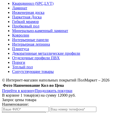
Кварцвинил (SPC,LVT)
Ламинат
Инженерная доска
Паркетная Доска
Гибкий мрамор
Пробковый пол
Минерально-каменный ламинат
Ковролин
Интерьерные панели
Интерьерная лепнина
Плинтуса
Декоративные металлические профили
Отделочные профили ПВХ
Пороги
Теплый пол
Сопутствующие товары
© Интернет-магазин напольных покрытий ПолМаркет – 2026
Фото
Наименование
Кол-во
Цена
Перейти в корзину
Продолжить покупки
В корзине
1
товар(ов) на сумму
12000 руб.
Запрос цены товара
Наименование: