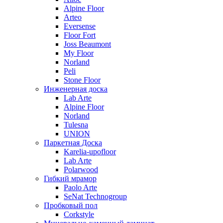
Alpine Floor
Arteo
Eversense
Floor Fort
Joss Beaumont
My Floor
Norland
Peli
Stone Floor
Инженерная доска
Lab Arte
Alpine Floor
Norland
Tulesna
UNION
Паркетная Доска
Karelia-upofloor
Lab Arte
Polarwood
Гибкий мрамор
Paolo Arte
SeNat Technogroup
Пробковый пол
Corkstyle