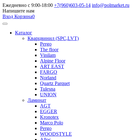
Ежедневно с 9:00-18:00
+7(960)603-05-14
info@polmarket.ru
Напишите нам
Вход
Корзина
0
Каталог
Кварцвинил (SPC,LVT)
Pergo
The floor
Vinilam
Alpine Floor
ART EAST
FARGO
Norland
Quartz Parquet
Tulesna
UNION
Ламинат
AGT
EGGER
Kronotex
Marco Polo
Pergo
WOODSTYLE
Alloc