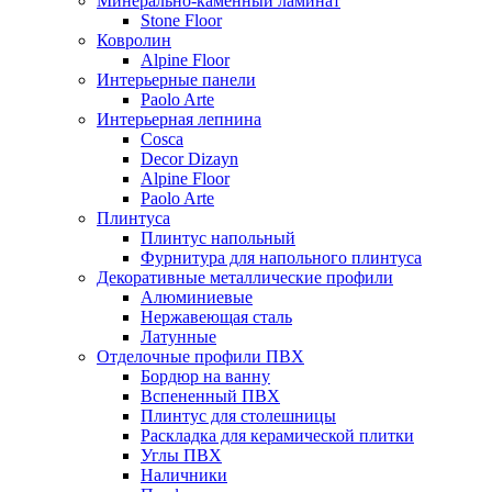
Минерально-каменный ламинат
Stone Floor
Ковролин
Alpine Floor
Интерьерные панели
Paolo Arte
Интерьерная лепнина
Cosca
Decor Dizayn
Alpine Floor
Paolo Arte
Плинтуса
Плинтус напольный
Фурнитура для напольного плинтуса
Декоративные металлические профили
Алюминиевые
Нержавеющая сталь
Латунные
Отделочные профили ПВХ
Бордюр на ванну
Вспененный ПВХ
Плинтус для столешницы
Раскладка для керамической плитки
Углы ПВХ
Наличники