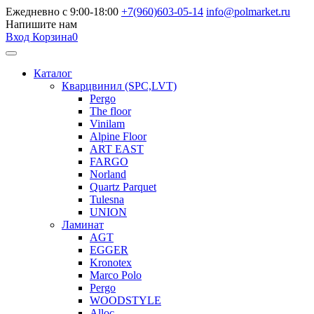
Ежедневно с 9:00-18:00
+7(960)603-05-14
info@polmarket.ru
Напишите нам
Вход
Корзина
0
Каталог
Кварцвинил (SPC,LVT)
Pergo
The floor
Vinilam
Alpine Floor
ART EAST
FARGO
Norland
Quartz Parquet
Tulesna
UNION
Ламинат
AGT
EGGER
Kronotex
Marco Polo
Pergo
WOODSTYLE
Alloc