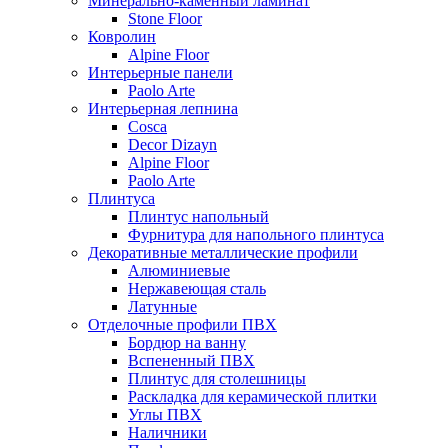
Минерально-каменный ламинат
Stone Floor
Ковролин
Alpine Floor
Интерьерные панели
Paolo Arte
Интерьерная лепнина
Cosca
Decor Dizayn
Alpine Floor
Paolo Arte
Плинтуса
Плинтус напольный
Фурнитура для напольного плинтуса
Декоративные металлические профили
Алюминиевые
Нержавеющая сталь
Латунные
Отделочные профили ПВХ
Бордюр на ванну
Вспененный ПВХ
Плинтус для столешницы
Раскладка для керамической плитки
Углы ПВХ
Наличники