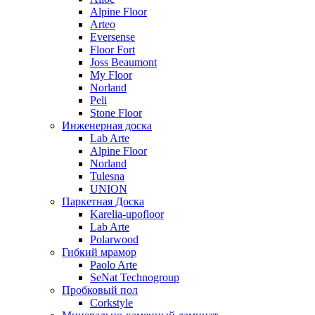
Alpine Floor
Arteo
Eversense
Floor Fort
Joss Beaumont
My Floor
Norland
Peli
Stone Floor
Инженерная доска
Lab Arte
Alpine Floor
Norland
Tulesna
UNION
Паркетная Доска
Karelia-upofloor
Lab Arte
Polarwood
Гибкий мрамор
Paolo Arte
SeNat Technogroup
Пробковый пол
Corkstyle