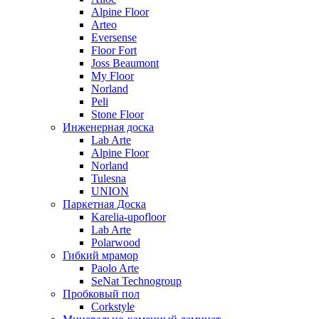
Alpine Floor
Arteo
Eversense
Floor Fort
Joss Beaumont
My Floor
Norland
Peli
Stone Floor
Инженерная доска
Lab Arte
Alpine Floor
Norland
Tulesna
UNION
Паркетная Доска
Karelia-upofloor
Lab Arte
Polarwood
Гибкий мрамор
Paolo Arte
SeNat Technogroup
Пробковый пол
Corkstyle