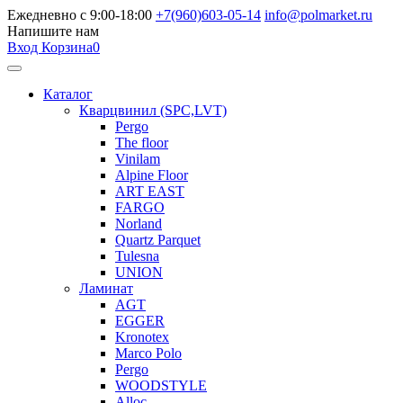
Ежедневно с 9:00-18:00
+7(960)603-05-14
info@polmarket.ru
Напишите нам
Вход
Корзина
0
Каталог
Кварцвинил (SPC,LVT)
Pergo
The floor
Vinilam
Alpine Floor
ART EAST
FARGO
Norland
Quartz Parquet
Tulesna
UNION
Ламинат
AGT
EGGER
Kronotex
Marco Polo
Pergo
WOODSTYLE
Alloc