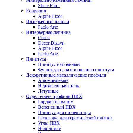
Минерально-каменный ламинат
Stone Floor
Ковролин
Alpine Floor
Интерьерные панели
Paolo Arte
Интерьерная лепнина
Cosca
Decor Dizayn
Alpine Floor
Paolo Arte
Плинтуса
Плинтус напольный
Фурнитура для напольного плинтуса
Декоративные металлические профили
Алюминиевые
Нержавеющая сталь
Латунные
Отделочные профили ПВХ
Бордюр на ванну
Вспененный ПВХ
Плинтус для столешницы
Раскладка для керамической плитки
Углы ПВХ
Наличники