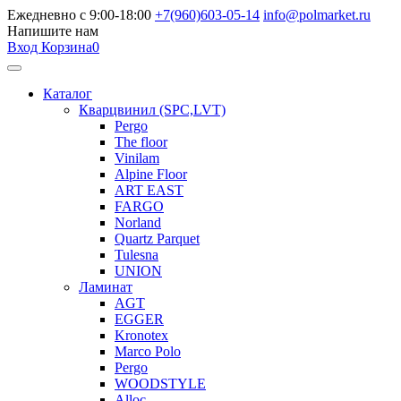
Ежедневно с 9:00-18:00
+7(960)603-05-14
info@polmarket.ru
Напишите нам
Вход
Корзина
0
Каталог
Кварцвинил (SPC,LVT)
Pergo
The floor
Vinilam
Alpine Floor
ART EAST
FARGO
Norland
Quartz Parquet
Tulesna
UNION
Ламинат
AGT
EGGER
Kronotex
Marco Polo
Pergo
WOODSTYLE
Alloc