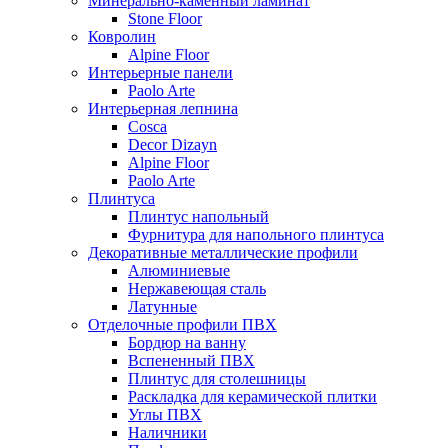
Минерально-каменный ламинат
Stone Floor
Ковролин
Alpine Floor
Интерьерные панели
Paolo Arte
Интерьерная лепнина
Cosca
Decor Dizayn
Alpine Floor
Paolo Arte
Плинтуса
Плинтус напольный
Фурнитура для напольного плинтуса
Декоративные металлические профили
Алюминиевые
Нержавеющая сталь
Латунные
Отделочные профили ПВХ
Бордюр на ванну
Вспененный ПВХ
Плинтус для столешницы
Раскладка для керамической плитки
Углы ПВХ
Наличники