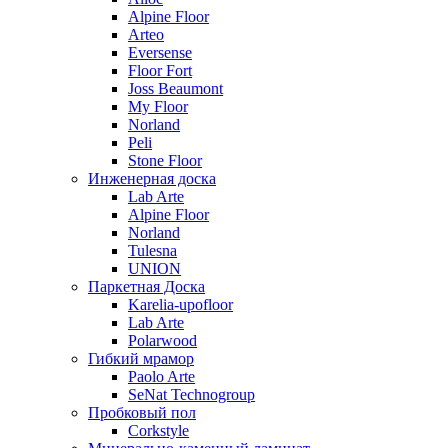
Alpine Floor
Arteo
Eversense
Floor Fort
Joss Beaumont
My Floor
Norland
Peli
Stone Floor
Инженерная доска
Lab Arte
Alpine Floor
Norland
Tulesna
UNION
Паркетная Доска
Karelia-upofloor
Lab Arte
Polarwood
Гибкий мрамор
Paolo Arte
SeNat Technogroup
Пробковый пол
Corkstyle