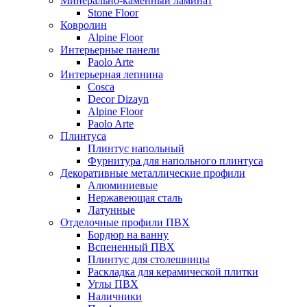
Минерально-каменный ламинат
Stone Floor
Ковролин
Alpine Floor
Интерьерные панели
Paolo Arte
Интерьерная лепнина
Cosca
Decor Dizayn
Alpine Floor
Paolo Arte
Плинтуса
Плинтус напольный
Фурнитура для напольного плинтуса
Декоративные металлические профили
Алюминиевые
Нержавеющая сталь
Латунные
Отделочные профили ПВХ
Бордюр на ванну
Вспененный ПВХ
Плинтус для столешницы
Раскладка для керамической плитки
Углы ПВХ
Наличники