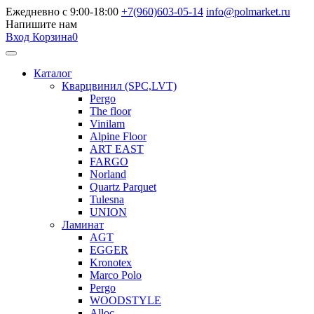
Ежедневно с 9:00-18:00
+7(960)603-05-14
info@polmarket.ru
Напишите нам
Вход
Корзина
0
Каталог
Кварцвинил (SPC,LVT)
Pergo
The floor
Vinilam
Alpine Floor
ART EAST
FARGO
Norland
Quartz Parquet
Tulesna
UNION
Ламинат
AGT
EGGER
Kronotex
Marco Polo
Pergo
WOODSTYLE
Alloc