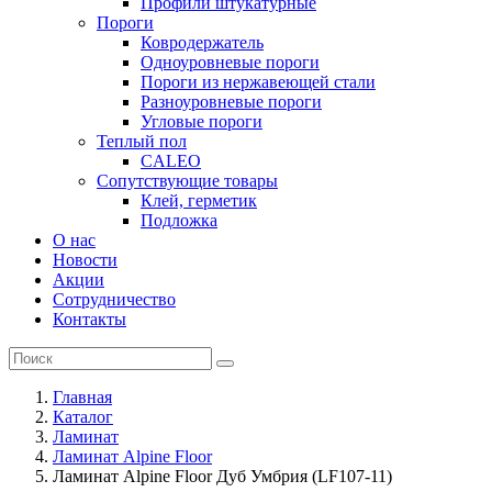
Профили штукатурные
Пороги
Ковродержатель
Одноуровневые пороги
Пороги из нержавеющей стали
Разноуровневые пороги
Угловые пороги
Теплый пол
CALEO
Сопутствующие товары
Клей, герметик
Подложка
О нас
Новости
Акции
Сотрудничество
Контакты
Главная
Каталог
Ламинат
Ламинат Alpine Floor
Ламинат Alpine Floor Дуб Умбрия (LF107-11)