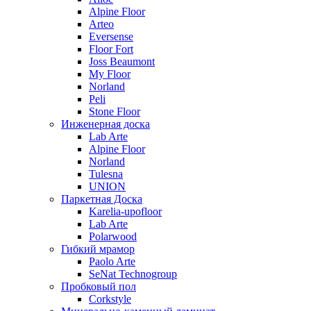
Alpine Floor
Arteo
Eversense
Floor Fort
Joss Beaumont
My Floor
Norland
Peli
Stone Floor
Инженерная доска
Lab Arte
Alpine Floor
Norland
Tulesna
UNION
Паркетная Доска
Karelia-upofloor
Lab Arte
Polarwood
Гибкий мрамор
Paolo Arte
SeNat Technogroup
Пробковый пол
Corkstyle