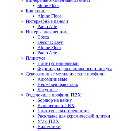
Минерально-каменный ламинат
Stone Floor
Ковролин
Alpine Floor
Интерьерные панели
Paolo Arte
Интерьерная лепнина
Cosca
Decor Dizayn
Alpine Floor
Paolo Arte
Плинтуса
Плинтус напольный
Фурнитура для напольного плинтуса
Декоративные металлические профили
Алюминиевые
Нержавеющая сталь
Латунные
Отделочные профили ПВХ
Бордюр на ванну
Вспененный ПВХ
Плинтус для столешницы
Раскладка для керамической плитки
Углы ПВХ
Наличники