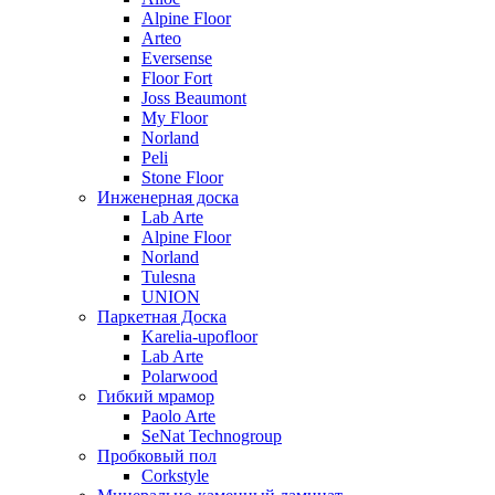
Alpine Floor
Arteo
Eversense
Floor Fort
Joss Beaumont
My Floor
Norland
Peli
Stone Floor
Инженерная доска
Lab Arte
Alpine Floor
Norland
Tulesna
UNION
Паркетная Доска
Karelia-upofloor
Lab Arte
Polarwood
Гибкий мрамор
Paolo Arte
SeNat Technogroup
Пробковый пол
Corkstyle