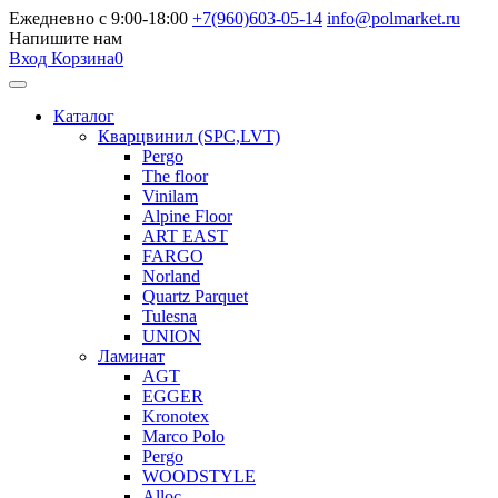
Ежедневно с 9:00-18:00
+7(960)603-05-14
info@polmarket.ru
Напишите нам
Вход
Корзина
0
Каталог
Кварцвинил (SPC,LVT)
Pergo
The floor
Vinilam
Alpine Floor
ART EAST
FARGO
Norland
Quartz Parquet
Tulesna
UNION
Ламинат
AGT
EGGER
Kronotex
Marco Polo
Pergo
WOODSTYLE
Alloc