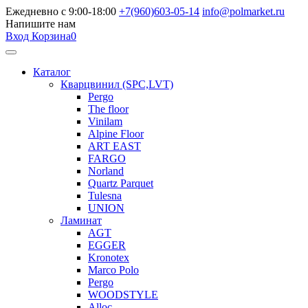
Ежедневно с 9:00-18:00
+7(960)603-05-14
info@polmarket.ru
Напишите нам
Вход
Корзина
0
Каталог
Кварцвинил (SPC,LVT)
Pergo
The floor
Vinilam
Alpine Floor
ART EAST
FARGO
Norland
Quartz Parquet
Tulesna
UNION
Ламинат
AGT
EGGER
Kronotex
Marco Polo
Pergo
WOODSTYLE
Alloc