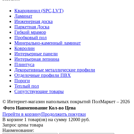
Кварцвинил (SPC,LVT)
Ламинат
Инженерная доска
Паркетная Доска
Гибкий мрамор
Пробковый пол
Минерально-каменный ламинат
Ковролин
Интерьерные панели
Интерьерная лепнина
Плинтуса
Декоративные металлические профили
Отделочные профили ПВХ
Пороги
Теплый пол
Сопутствующие товары
© Интернет-магазин напольных покрытий ПолМаркет – 2026
Фото
Наименование
Кол-во
Цена
Перейти в корзину
Продолжить покупки
В корзине
1
товар(ов) на сумму
12000 руб.
Запрос цены товара
Наименование: