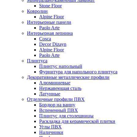
Минерально-каменный ламинат
Stone Floor
Ковролин
Alpine Floor
Интерьерные панели
Paolo Arte
Интерьерная лепнина
Cosca
Decor Dizayn
Alpine Floor
Paolo Arte
Плинтуса
Плинтус напольный
Фурнитура для напольного плинтуса
Декоративные металлические профили
Алюминиевые
Нержавеющая сталь
Латунные
Отделочные профили ПВХ
Бордюр на ванну
Вспененный ПВХ
Плинтус для столешницы
Раскладка для керамической плитки
Углы ПВХ
Наличники