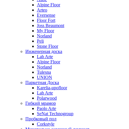
Alpine Floor
Arteo
Eversense
Floor Fort
Joss Beaumont
My Floor
Norland
Peli
Stone Floor
Инженерная доска
Lab Arte
Alpine Floor
Norland
Tulesna
UNION
Паркетная Доска
Karelia-upofloor
Lab Arte
Polarwood
Гибкий мрамор
Paolo Arte
SeNat Technogroup
Пробковый пол
Corkstyle